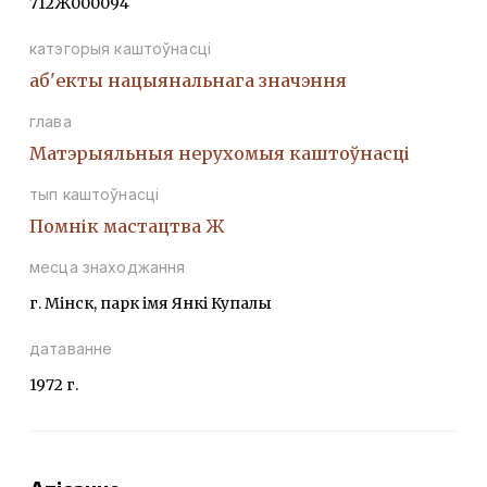
712Ж000094
катэгорыя каштоўнасці
аб'екты нацыянальнага значэння
глава
Матэрыяльныя нерухомыя каштоўнасці
тып каштоўнасці
Помнік мастацтва Ж
месца знаходжання
г. Мінск, парк імя Янкі Купалы
датаванне
1972 г.