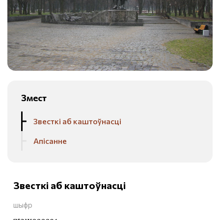
Змест
Звесткі аб каштоўнасці
Апісанне
Звесткі аб каштоўнасці
шыфр