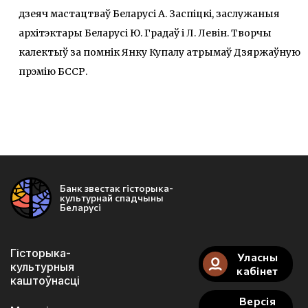
дзеяч мастацтваў Беларусі А. Заспіцкі, заслужаныя
архітэктары Беларусі Ю. Градаў і Л. Левін. Творчы
калектыў за помнік Янку Купалу атрымаў Дзяржаўную
прэмію БССР.
Банк звестак гісторыка-
культурнай спадчыны
Беларусі
Гісторыка-
Уласны
культурныя
кабінет
каштоўнасці
Версія