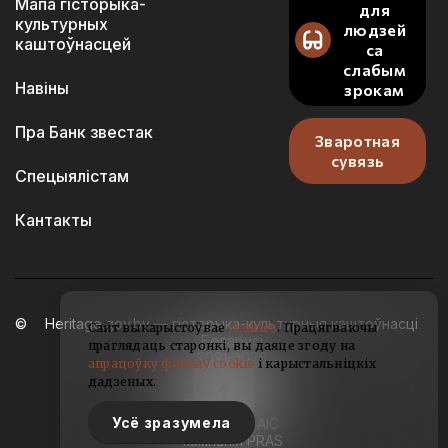
Мапа гісторыка-
для
культурных
людзей
каштоўнасцей
са
слабым
Навіны
зрокам
Пра Банк звестак
Зваротная
сувязь
Спецыялістам
Кантакты
Heritage.gov.by — гісторыка-культурныя каштоўнасці
Сайт выкарыстоўвае
cookies
. Працягваючы
Беларусі
праглядаць старонкі, вы даяце згоду на
2021-2026
апрацоўку файлаў cookie
і карыстальніцкіх
дадзеных.
Усё зразумела
Распрацоўка АІС
— кампанія PRAS