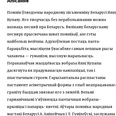
Апісанне
Помнік ўзведзены народному пісьменніку Беларусі Янк
Купалу. Яго творчасць без перабольшвання можна
назваць песняй пра Беларусь. Вялікаму беларускаму
песняру прысвечана шмат помнікаў, але гэты
найбольш велічны. Адухоўленая постаць паэта-
барацьбіта, мысліцеля ўвасабляе самыя лепшыя рысы
чалавека — гуманізм, высокую маральнасць.
Пераканаўчая жыццёвасць вобраза Янкі Купалы
дасягнута як прадуманасцю кампазіцыі, так і
пластычным строем. Гарызантальна распластаны
пастамент асіметрычнай формы з глыб неапрацаванаг
граніту быццам звязвае яго з зямлёй. Вельмі
гарманічнымі з’яўляюцца паэтычныя вобразы-
крыніцы і папарць-кветкі. Аўтары помніка: народныя
мастакі Беларусі А. Анікейчык і Л. Гумілеўскі, заслужаны