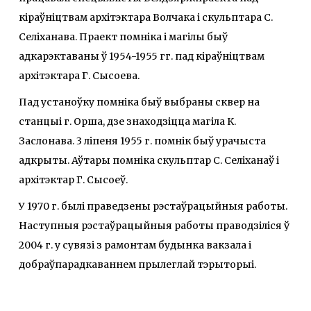
кіраўніцтвам архітэктара Волчака і скульптара С.
Селіханава. Праект помніка і магілы быў
адкарэктаваны ў 1954-1955 гг. пад кіраўніцтвам
архітэктара Г. Сысоева.
Пад устаноўку помніка быў выбраны сквер на
станцыі г. Орша, дзе знаходзіцца магіла К.
Заслонава. 3 ліпеня 1955 г. помнік быў урачыста
адкрыты. Аўтары помніка скульптар С. Селіханаў і
архітэктар Г. Сысоеў.
У 1970 г. былі праведзены рэстаўрацыйныя работы.
Наступныя рэстаўрацыйныя работы праводзіліся ў
2004 г. у сувязі з рамонтам будынка вакзала і
добраўпарадкаваннем прылеглай тэрыторыі.