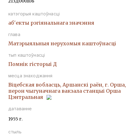
213Д000108
катэгорыя каштоўнасці
аб'екты рэгіянальнага значэння
глава
Матэрыяльныя нерухомыя каштоўнасці
тып каштоўнасці
Помнiк гiсторыi Д
месца знаходжання
Віцебская вобласць, Аршанскі раён, г. Орша,
перон чыгуначнага вакзала станцыі Орша
Цэнтральная
датаванне
1955 г.
стыль