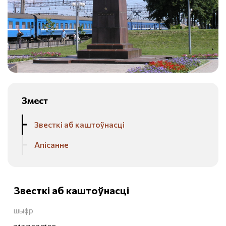
Змест
Звесткі аб каштоўнасці
Апісанне
Звесткі аб каштоўнасці
шыфр