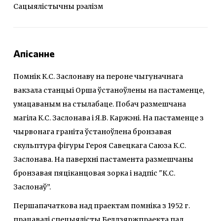
Сацыялістычны рэалізм
Апісанне
Помнік К.С. Заслонаву на пероне чыгуначнага
вакзала станцыі Орша ўстаноўлены на пастаменце,
умацаваным на стылабаце. Побач размешчана
магіла К.С. Заслонава і Я.В. Каржэні. На пастаменце з
чырвонага граніта ўстаноўлена бронзавая
скульптура фігуры Героя Савецкага Саюза К.С.
Заслонава. На паверхні пастамента размешчаны
бронзавая пяціканцовая зорка і надпіс "К.С.
Заслонаў”.
Першапачаткова над праектам помніка з 1952 г.
працавалі спецыялісты Белдзяржпраекта пад