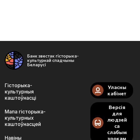
Банк звестак гісторыка-
культурнай спадчыны
Беларусі
Гісторыка-
Уласны
культурныя
кабінет
каштоўнасці
Версія
Мапа гісторыка-
для
культурных
людзей
каштоўнасцей
са
слабым
Навіны
зрокам