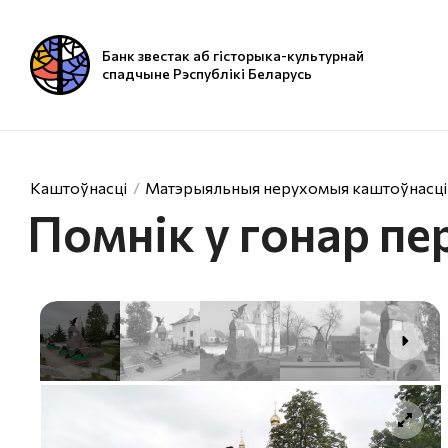
Банк звестак аб гісторыка-культурнай
спадчыне Рэспублікі Беларусь
Каштоўнасці
Матэрыяльныя нерухомыя каштоўнасці
Помнік у гонар пер