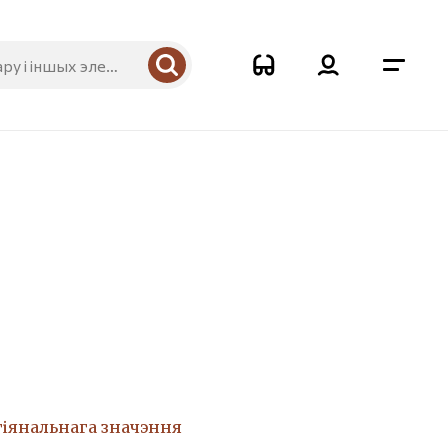
6
гіянальнага значэння