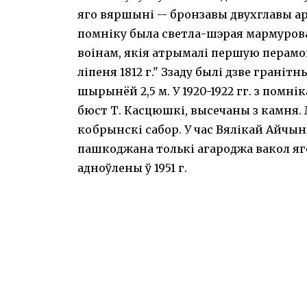
яго вяршыні -- бронзавы двухглавы аро
помніку была светла-шэрая мармурова
воінам, якія атрымалі першую перамог
ліпеня 1812 г." Ззаду былі дзве граніт
шырынёй 2,5 м. У 1920-1922 гг. з помн
бюст Т. Касцюшкі, высечаны з камня.
кобрынскі сабор. У час Вялікай Айчы
пашкоджана толькі агароджа вакол яго
адноўлены ў 1951 г.