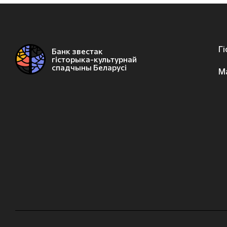
Г
Банк звестак
гісторыка-культурнай
спадчыны Беларусі
М