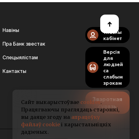
Навіны
Уласны
кабінет
Пра Банк звестак
Версія
Спецыялістам
для
людзей
са
Кантакты
слабым
зрокам
Зваротная
Сайт выкарыстоўвае
cookies
.
сувязь
Працягваючы праглядаць старонкі,
вы даяце згоду на
апрацоўку
файлаў cookie
і карыстальніцкіх
дадзеных.