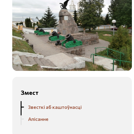
Змест
Звесткі аб каштоўнасці
Апісанне