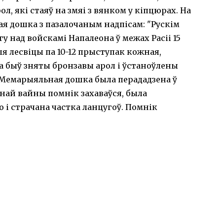
л, які стаяў на змяі з вянком у кіпцюрах. На
я дошка з пазалочаным надпісам: "Рускім
у над войскамі Напалеона ў межах Расіі 15
ныя лесвіцы па 10-12 прыступак кожная,
іка быў зняты бронзавы арол і ўстаноўлены
 Мемарыяльная дошка была перададзена ў
ннай вайны помнік захаваўся, была
 і страчана частка ланцугоў. Помнік