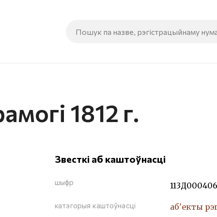
амогі 1812 г.
Звесткі аб каштоўнасці
шыфр
113Д00040
катэгорыя каштоўнасці
аб'екты рэ