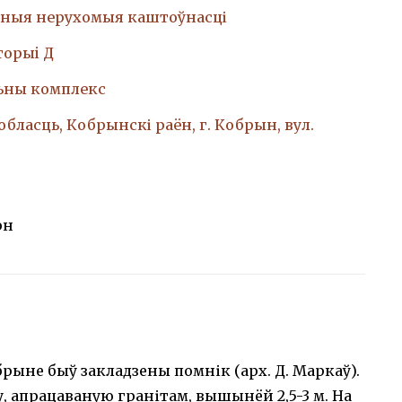
ныя нерухомыя каштоўнасці
торыi Д
ны комплекс
обласць, Кобрынскі раён, г. Кобрын, вул.
рн
обрыне быў закладзены помнік (арх. Д. Маркаў).
у, апрацаваную гранітам, вышынёй 2,5-3 м. На