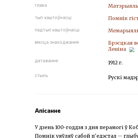
глава
Матэрыяль
тып каштоўнасці
Помнiк гiс
падтып каштоўнасці
Мемарыяль
месца знаходжання
Брэсцкая в
Леніна
датаванне
1912 г.
стыль
Рускі мадэ
Апісанне
У дзень 100-годдзя з дня перамогі ў К
Помнік уяўляў сабой п'едэстал -- глыб