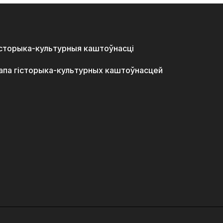
історыка-культурныя каштоўнасці
апа гісторыка-культурных каштоўнасцей