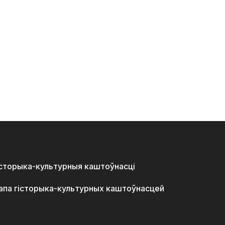
історыка-культурныя каштоўнасці
апа гісторыка-культурных каштоўнасцей