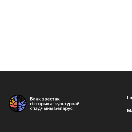
Г
Банк звестак
гісторыка-культурнай
спадчыны Беларусі
М