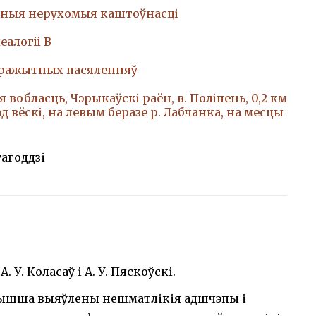
ныя нерухомыя каштоўнасці
еалогii В
аражытных пасяленняў
 вобласць, Чэрыкаўскі раён, в. Поліпень, 0,2 км
д вёскі, на левым беразе р. Лабчанка, на месцы
тагоддзі
. У. Коласаў і А. У. Пяскоўскі.
звышша выяўлены нешматлікія адшчэпы і