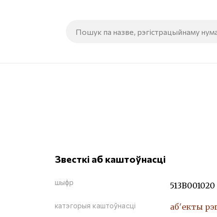
Звесткі аб каштоўнасці
шыфр
513В001020
катэгорыя каштоўнасці
аб'екты рэ