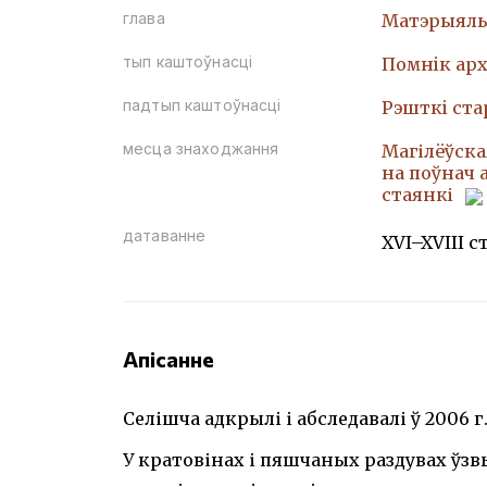
глава
Матэрыяль
тып каштоўнасці
Помнiк арх
падтып каштоўнасці
Рэшткi ст
месца знаходжання
Магілёўская
на поўнач а
стаянкі
датаванне
XVI–XVIII с
Апісанне
Селішча адкрылі і абследавалі ў 2006 г.А
У кратовінах і пяшчаных раздувах ў