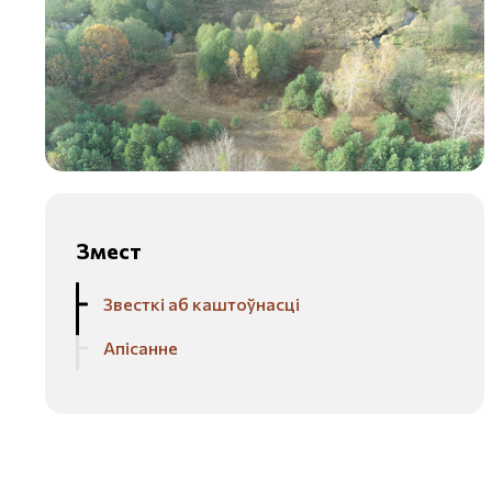
Змест
Звесткі аб каштоўнасці
Апісанне