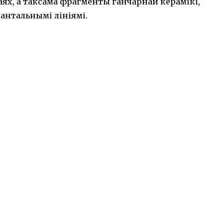
раях, а таксама фрагменты ганчарнай керамікі,
антальнымі лініямі.