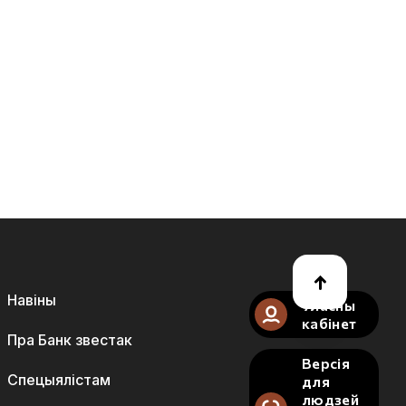
Навіны
Уласны
кабінет
Пра Банк звестак
Версія
Спецыялістам
для
людзей