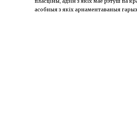
пласціны, адзін з якіх мае рэтуш па к
асобныя з якіх арнаментаваныя гарыз