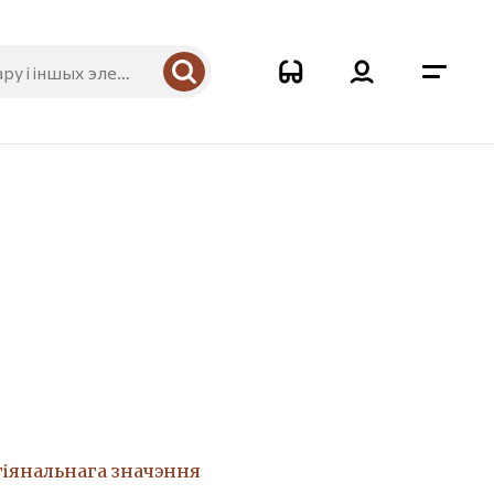
гіянальнага значэння