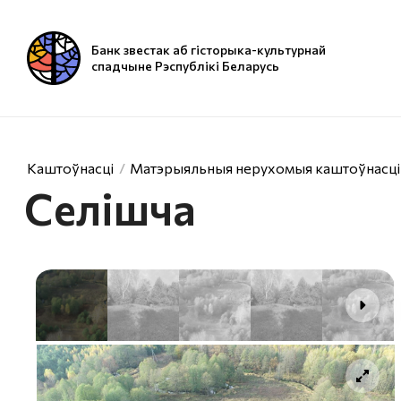
Банк звестак аб гісторыка-культурнай
спадчыне Рэспублікі Беларусь
Каштоўнасці
Матэрыяльныя нерухомыя каштоўнасці
Селішча