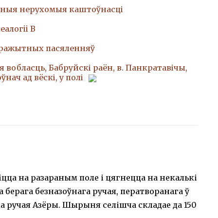
ныя нерухомыя каштоўнасці
еалогii В
аражытных пасяленняў
я вобласць, Бабруйскі раён, в. Панкратавічы,
оўнач ад вёскі, у полі
іцца на разараным поле і цягнецца на некалькі
а берага безназоўнага ручая, ператворанага ў
а ручая Азёры. Шырыня селішча складае да 150