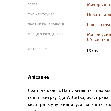
глава
Матэрыяль
тып каштоўнасці
Помнiк арх
падтып каштоўнасці
Рэшткi ст
месца знаходжання
Магілёўска
0,7 км на п
датаванне
IX ст.
Апісанне
Селішча каля в. Панкратавічы знаходз
соцен метраў (да 350 м) уздоўж праваг
меліяратыўную канаву, левага прыток