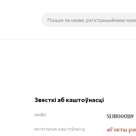
Звесткі аб каштоўнасці
шыфр
513В000119
катэгорыя каштоўнасці
аб'екты рэ