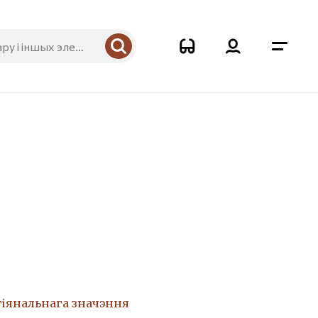
гіянальнага значэння