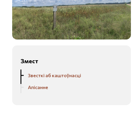
Змест
Звесткі аб каштоўнасці
Апісанне