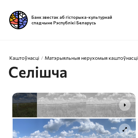
Банк звестак аб гісторыка-культурнай
спадчыне Рэспублікі Беларусь
Каштоўнасці
Матэрыяльныя нерухомыя каштоўнасці
Селішча