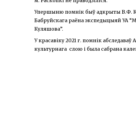
м. Раскопкі не праводзіліся.
Упершыню помнік быў адкрыты В.Ф. Ка
Бабруйскага раёна экспедыцыяй УА “Ма
Куляшова”.
У красавіку 2021 г. помнік абследаваў
культурнага слою і была сабрана калек