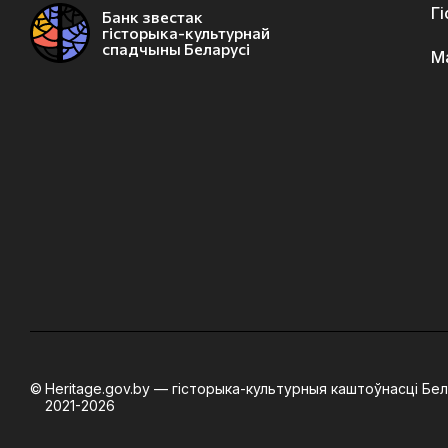
Г
Банк звестак
гісторыка-культурнай
спадчыны Беларусі
М
Heritage.gov.by — гісторыка-культурныя каштоўнасці Бел
2021-2026