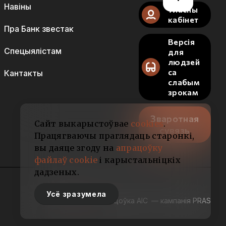
Навіны
Уласны
кабінет
Пра Банк звестак
Версія
Спецыялістам
для
людзей
са
Кантакты
слабым
зрокам
Зваротная
Сайт выкарыстоўвае
cookies
.
сувязь
Працягваючы праглядаць старонкі,
вы даяце згоду на
апрацоўку
файлаў cookie
і карыстальніцкіх
дадзеных.
Усё зразумела
Распрацоўка АІС
— кампанія PRAS