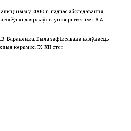
пыціным у 2000 г. падчас абследавання
гілёўскі дзяржаўны універсітэт імя. А.А.
 А.В. Вараненка. Была зафіксавана наяўнасць
цыя керамікі ІХ-ХІІ стст.