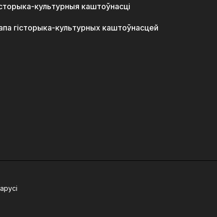
історыка-культурныя каштоўнасці
апа гісторыка-культурных каштоўнасцей
арусі