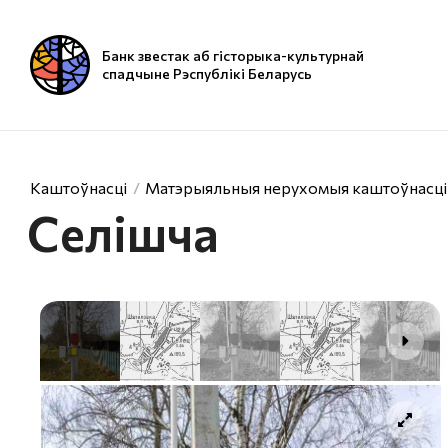
Банк звестак аб гісторыка-культурнай
спадчыне Рэспублікі Беларусь
Каштоўнасці
Матэрыяльныя нерухомыя каштоўнасці
Селішча