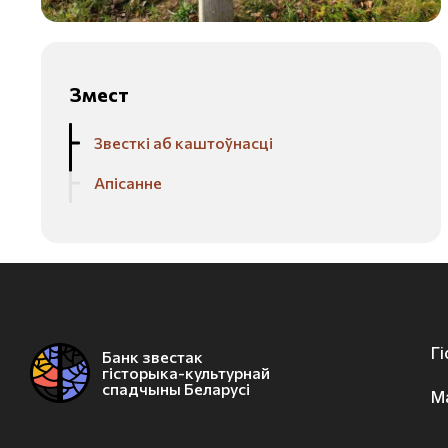
Змест
Звесткі аб каштоўнасці
Апісанне
Г
Банк звестак
гісторыка-культурнай
спадчыны Беларусі
М