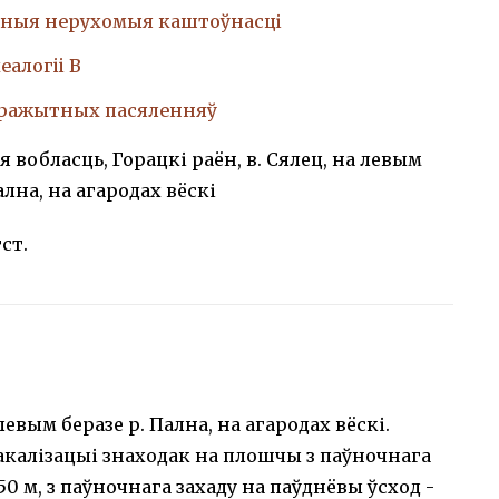
ныя нерухомыя каштоўнасці
еалогii В
аражытных пасяленняў
 вобласць, Горацкі раён, в. Сялец, на левым
ална, на агародах вёскі
тст.
левым беразе р. Пална, на агародах вёскі.
калізацыі знаходак на плошчы з паўночнага
50 м, з паўночнага захаду на паўднёвы ўсход -