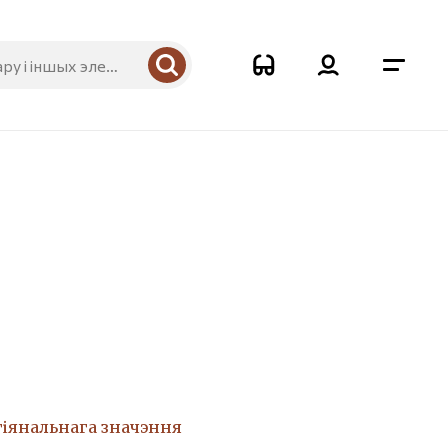
5
гіянальнага значэння