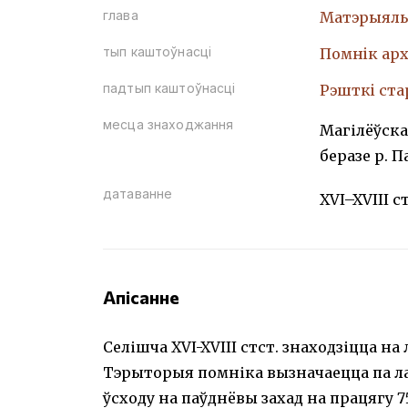
глава
Матэрыяль
тып каштоўнасці
Помнiк арх
падтып каштоўнасці
Рэшткi ст
месца знаходжання
Магілёўская
беразе р. П
датаванне
XVI–XVIII с
Апісанне
Селішча XVI-XVIII стст. знаходзіцца на 
Тэрыторыя помніка вызначаецца па ла
ўсходу на паўднёвы захад на працягу 7