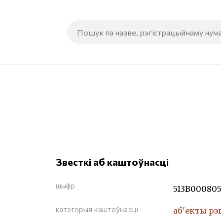
Звесткі аб каштоўнасці
шыфр
513В00080
катэгорыя каштоўнасці
аб'екты рэ