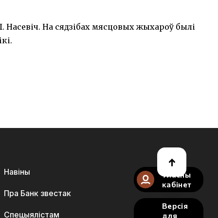
.Л. Насевіч. На сядзібах мясцовых жыхароў былі
кі.
Навіны
Уласны
кабінет
Пра Банк звестак
Версія
Спецыялістам
для