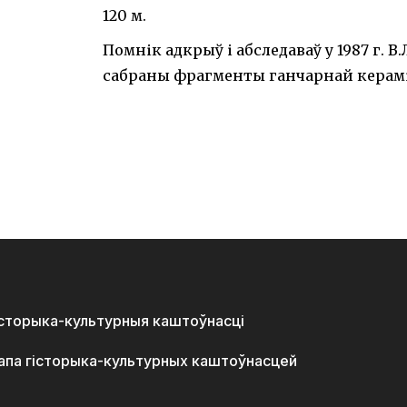
120 м.
Помнік адкрыў і абследаваў у 1987 г. В
сабраны фрагменты ганчарнай керамі
історыка-культурныя каштоўнасці
апа гісторыка-культурных каштоўнасцей