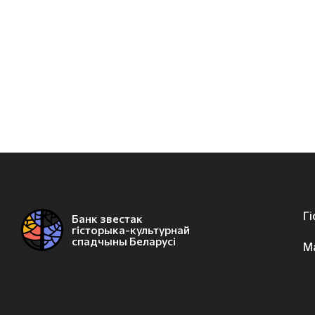
Г
Банк звестак
гісторыка-культурнай
спадчыны Беларусі
М