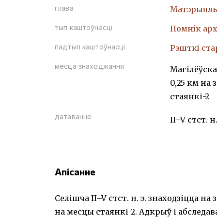
глава
Матэрыяль
тып каштоўнасці
Помнiк арх
падтып каштоўнасці
Рэшткi ст
месца знаходжання
Магілёўска
0,25 км на 
стаянкі-2
датаванне
II–V стст. н.
Апісанне
Селішча II–V стст. н. э. знаходзіцца на
на месцы стаянкі-2. Адкрыў і абследаваў