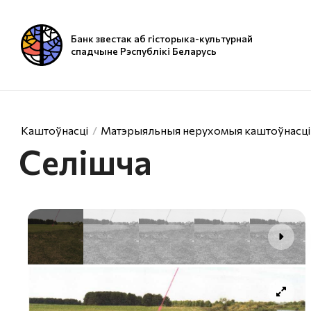
Банк звестак аб гісторыка-культурнай
спадчыне Рэспублікі Беларусь
Каштоўнасці
Матэрыяльныя нерухомыя каштоўнасці
Селішча