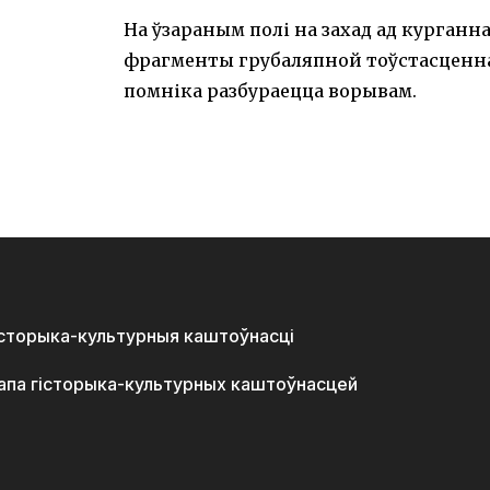
На ўзараным полі на захад ад курганн
фрагменты грубаляпной тоўстасценнай
помніка разбураецца ворывам.
історыка-культурныя каштоўнасці
апа гісторыка-культурных каштоўнасцей