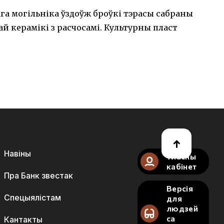
ага могільніка ўздоўж броўкі тэрасы сабраны
 керамікі з расчосамі. Культурны пласт
Навіны
Уласны
кабінет
Пра Банк звестак
Версія
Спецыялістам
для
людзей
са
Кантакты