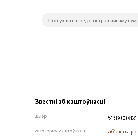
Звесткі аб каштоўнасці
шыфр
513В000821
катэгорыя каштоўнасці
аб'екты рэ