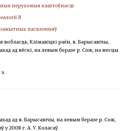
ныя нерухомыя каштоўнасці
еалогii В
аражытных пасяленняў
я вобласць, Клімавіцкі раён, в. Барысавічы,
захад ад вёскі, на левым беразе р. Сож, на месцы
 э.
 захад ад в. Барысавічы, на левым беразе р. Сож,
 у 2008 г. А. У. Коласаў.