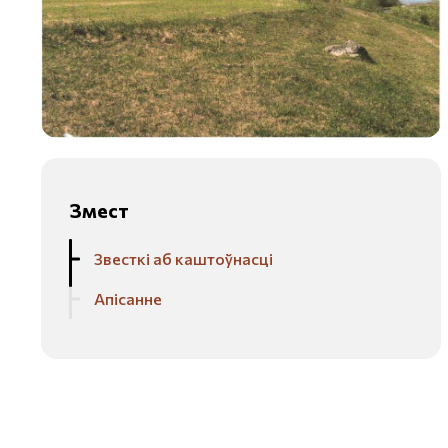
Змест
Звесткі аб каштоўнасці
Апісанне