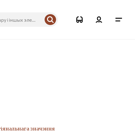
гіянальнага значэння