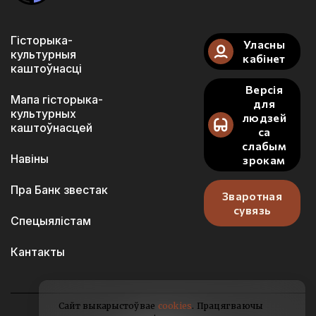
Гісторыка-
Уласны
культурныя
кабінет
каштоўнасці
Версія
Мапа гісторыка-
для
культурных
людзей
каштоўнасцей
са
слабым
Навіны
зрокам
Пра Банк звестак
Зваротная
сувязь
Спецыялістам
Кантакты
Сайт выкарыстоўвае
cookies
. Працягваючы