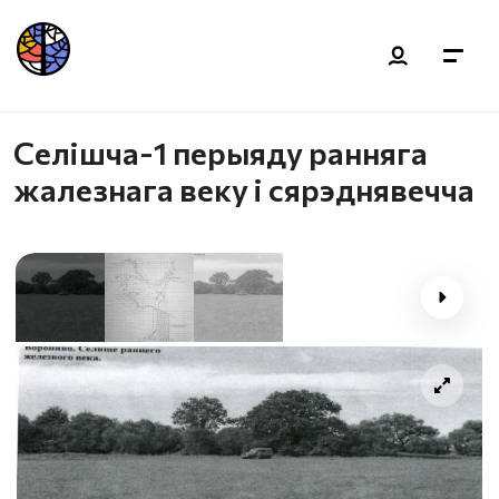
Селішча-1 перыяду ранняга
жалезнага веку і сярэднявечча