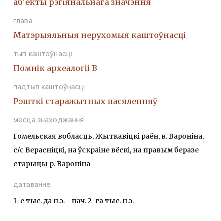
аб'екты рэгіянальнага значэння
глава
Матэрыяльныя нерухомыя каштоўнасці
тып каштоўнасці
Помнiк археалогii В
падтып каштоўнасці
Рэшткi старажытных пасяленняў
месца знаходжання
Гомельская вобласць, Жыткавіцкі раён, в. Вароніна,
с/с Верасніцкі, на ўскраіне вёскі, на правым беразе
старыцы р. Вароніна
датаванне
1-е тыс. да н.э. - пач. 2-га тыс. н.э.