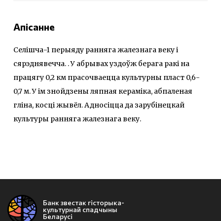
Апісанне
Селішча-1 перыяду ранняга жалезнага веку і
сярэднявечча. . У абрывах уздоўж берага ракі на
працягу 0,2 км прасочваецца культурны пласт 0,6-
0,7 м. У ім знойдзены ляпная кераміка, абпаленая
гліна, косці жывёл. Адносіцца да зарубінецкай
культуры ранняга жалезнага веку.
Банк звестак гісторыка-
культурнай спадчыны
Беларусі