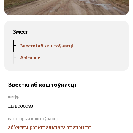
Змест
Звесткі аб каштоўнасці
Апісанне
Звесткі аб каштоўнасці
шыфр
113В000083
катэгорыя каштоўнасці
аб'екты рэгіянальнага значэння