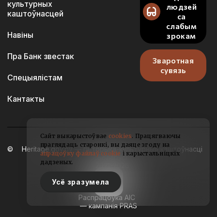
культурных
людзей
каштоўнасцей
са
слабым
Навіны
зрокам
Пра Банк звестак
Зваротная
сувязь
Спецыялістам
Кантакты
Сайт выкарыстоўвае
cookies
. Працягваючы
праглядаць старонкі, вы даяце згоду на
Heritage.gov.by — гісторыка-культурныя каштоўнасці
апрацоўку файлаў cookie
і карыстальніцкіх
Беларусі
дадзеных.
2021-2026
Усё зразумела
Распрацоўка АІС
— кампанія PRAS