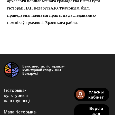
археалогіі першабытнага грамадства Інстытута
гісторыі НАН Беларусі А.Ю. Ткачовым, былі
праведзены палявыя працы па даследаванню
помнікаў археалогіі Брэсцкага раёна.
Банк звестак гісторыка-
культурнай спадчыны
Беларусі
Гісторыка-
Уласны
культурныя
кабінет
каштоўнасці
Версія
Мапа гісторыка-
для