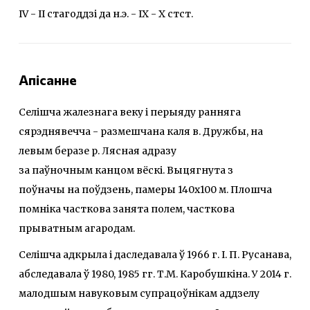
IV - II стагоддзі да н.э. - ІХ - Х стст.
Апісанне
Селішча жалезнага веку i перыяду ранняга
сярэднявечча - размешчана каля в. Дружбы, на
левым беразе р. Лясная адразу
за паўночным канцом вёскі. Выцягнута з
поўначы на поўдзень, памеры 140х100 м. Плошча
помніка часткова занята полем, часткова
прыватным агародам.
Селішча адкрыла і даследавала ў 1966 г. І. П. Русанава,
абследавала ў 1980, 1985 гг. Т.М. Каробушкіна. У 2014 г.
малодшым навуковым супрацоўнікам аддзелу