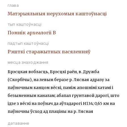
глава
Матэрыяльныя нерухомыя каштоўнасці
тып каштоўнасці
Помнiк археалогii В
падтып каштоўнасці
Рэшткi старажытных пасяленняў
месца знаходжання
Брэсцкая вобласць, Брэсцкі раён, в. Дружба
(Скорбічы), на левым беразе р. Лясная адразу за
паўночным канцом вёскі, паміж апошнімі хатамі і
безыменным каналам; абапал грунтавой дарогі, што
ідзе з вёскі на поўнач да аўтадарогі Н134; 0,65 км на
паўночны ўсход ад плаціны на р. Лясная
датаванне