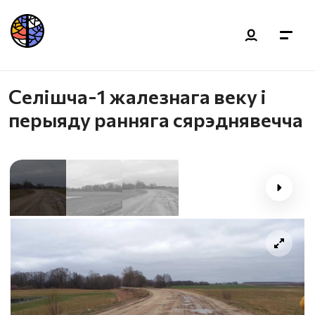
Селішча-1 жалезнага веку і
перыяду ранняга сярэднявечча