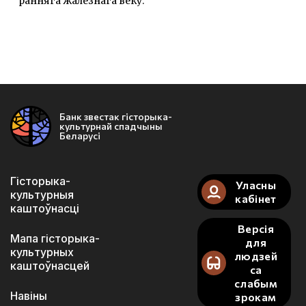
ранняга жалезнага веку.
Банк звестак гісторыка-
культурнай спадчыны
Беларусі
Гісторыка-
Уласны
культурныя
кабінет
каштоўнасці
Версія
Мапа гісторыка-
для
культурных
людзей
каштоўнасцей
са
слабым
Навіны
зрокам