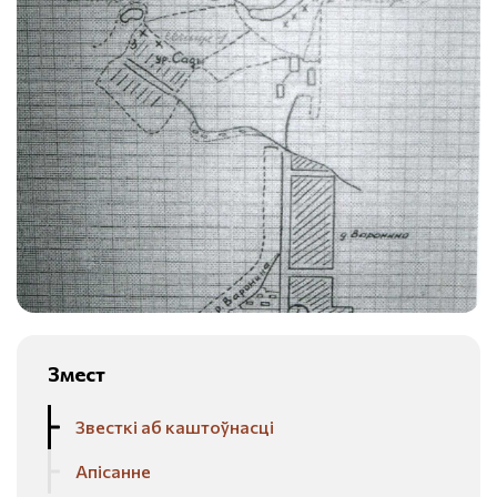
Змест
Звесткі аб каштоўнасці
Апісанне