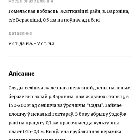
месца знаходжання
Гомельская вобласць, Жыткавіцкі раён, в. Вароніна,
с/с Верасніцкі, 0,5 км на поўнач ад вёскі
датаванне
V ст. да н.э. - V ст. н.э.
Апісанне
Сляды селішча жалезнага веку знойдзены на левым
беразе высахлай р.Вароніна, паміж дзвюх старыц, в
150-200 м ад селішча ва ўрочшчы “Сады”. Займае
плошчу ў некалькі гектараў. З боку абрыву ўздоўж
ракі на працягу 0,1 км прасочваецца культурны
пласт 0,25-0,3 м. Выяўлена грубаляпная кераміка