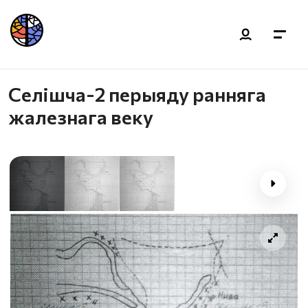
Селішча-2 перыяду ранняга
жалезнага веку