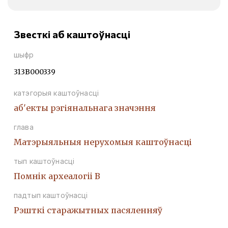
Звесткі аб каштоўнасці
шыфр
313В000339
катэгорыя каштоўнасці
аб'екты рэгіянальнага значэння
глава
Матэрыяльныя нерухомыя каштоўнасці
тып каштоўнасці
Помнiк археалогii В
падтып каштоўнасці
Рэшткi старажытных пасяленняў