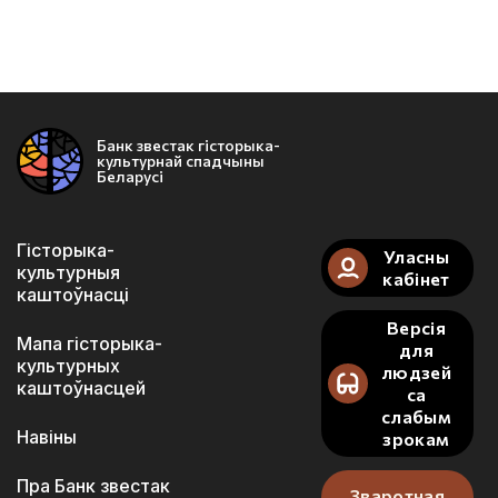
Банк звестак гісторыка-
культурнай спадчыны
Беларусі
Гісторыка-
Уласны
культурныя
кабінет
каштоўнасці
Версія
Мапа гісторыка-
для
культурных
людзей
каштоўнасцей
са
слабым
Навіны
зрокам
Пра Банк звестак
Зваротная