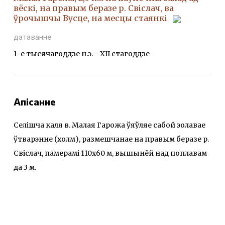
вёскі, на правым беразе р. Свіслач, ва
ўрочышчы Вусце, на месцы стаянкі
датаванне
1-е тысячагоддзе н.э. - XII стагоддзе
Апісанне
Селішча каля в. Малая Гарожа ўяўляе сабой эолавае
ўтварэнне (холм), размешчанае на правым беразе р.
Свіслач, памерамі 110x60 м, вышынёй над поплавам
да 3 м.