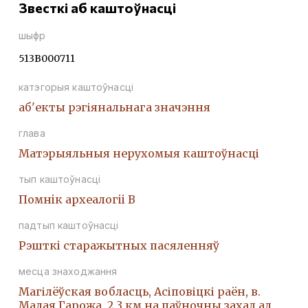
Звесткі аб каштоўнасці
шыфр
513В000711
катэгорыя каштоўнасці
аб'екты рэгіянальнага значэння
глава
Матэрыяльныя нерухомыя каштоўнасці
тып каштоўнасці
Помнiк археалогii В
падтып каштоўнасці
Рэшткi старажытных пасяленняў
месца знаходжання
Магілёўская вобласць, Асіповіцкі раён, в.
Малая Гарожа, 2,3 км на паўночны захад ад