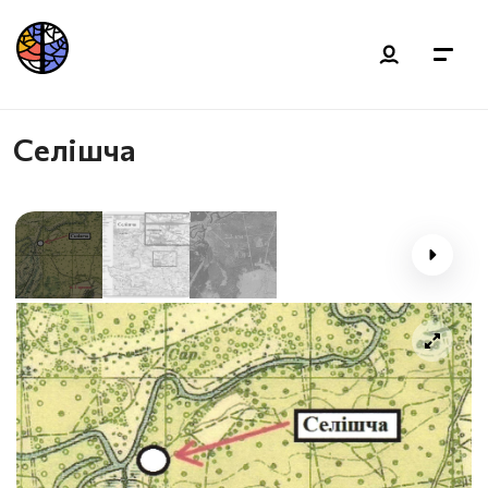
Селішча