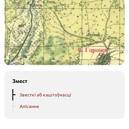
Змест
Звесткі аб каштоўнасці
Апісанне