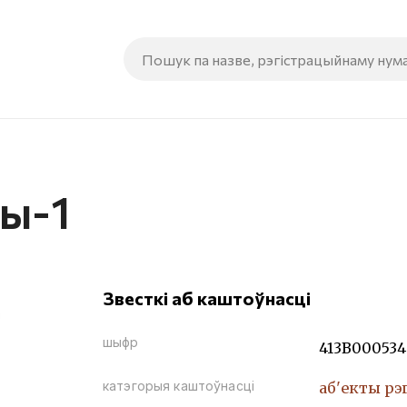
чы-1
Звесткі аб каштоўнасці
шыфр
413В000534
катэгорыя каштоўнасці
аб'екты рэ