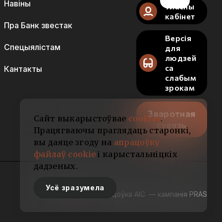
Навіны
Уласны
кабінет
Пра Банк звестак
Версія
Спецыялістам
для
людзей
са
Кантакты
слабым
зрокам
Зваротная
Сайт выкарыстоўвае
cookies
.
сувязь
Працягваючы праглядаць старонкі,
вы даяце згоду на
апрацоўку
файлаў cookie
і карыстальніцкіх
дадзеных.
Усё зразумела
Распрацоўка АІС
— кампанія PRAS