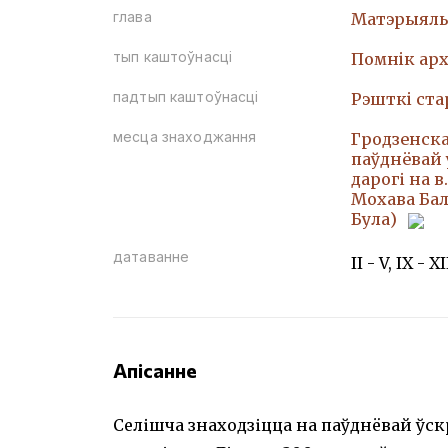
глава
Матэрыяль
тып каштоўнасці
Помнiк арх
падтып каштоўнасці
Рэшткi ст
месца знаходжання
Гродзенская
паўднёвай 
дарогі на в
Мохава Бал
Була)
датаванне
II - V, IX - X
Апісанне
Селішча знаходзіцца на паўднёвай ўс