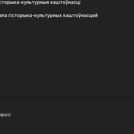
історыка-культурныя каштоўнасці
апа гісторыка-культурных каштоўнасцей
арусі