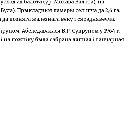
 ўсход ад балота (ур. Мохава Балота), на
 Була). Прыкладныя памеры селішча да 2,6 га.
іцца да позняга жалезнага веку і сярэднявечча.
пруном. Абследавалася В.Р. Супруном у 1964 г.,
амі на помніку была сабрана ляпная і ганчарная