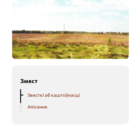
Змест
Звесткі аб каштоўнасці
Апісанне