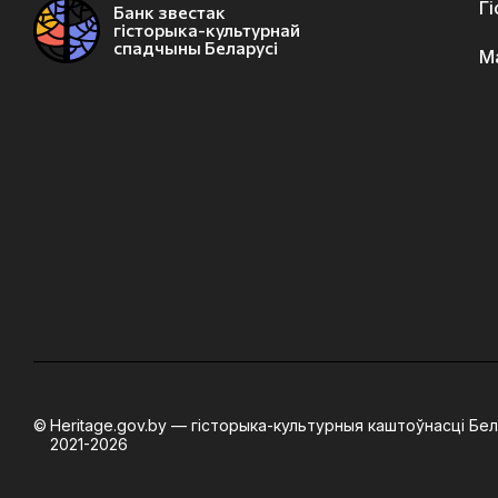
Г
Банк звестак
гісторыка-культурнай
спадчыны Беларусі
М
Heritage.gov.by — гісторыка-культурныя каштоўнасці Бел
2021-2026