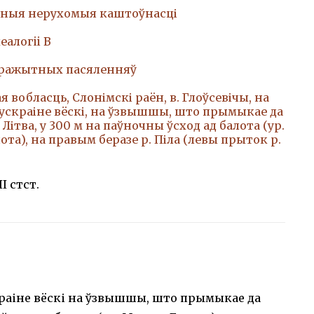
ныя нерухомыя каштоўнасці
еалогii В
аражытных пасяленняў
 вобласць, Слонімскі раён, в. Глоўсевічы, на
ускраіне вёскі, на ўзвышшы, што прымыкае да
. Літва, у 300 м на паўночны ўсход ад балота (ур.
ота), на правым беразе р. Піла (левы прыток р.
III стст.
краіне вёскі на ўзвышшы, што прымыкае да