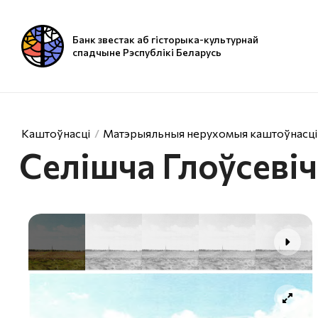
Банк звестак аб гісторыка-культурнай
спадчыне Рэспублікі Беларусь
Каштоўнасці
Матэрыяльныя нерухомыя каштоўнасці
Селішча Глоўсеві