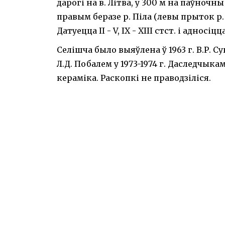
дарогі на в. Літва, у 300 м на паўночны
правым беразе р. Піла (левы прыток р.
Датуецца II - V, IX - XIII стст. і аднос
Селішча было выяўлена ў 1963 г. В.Р. Су
Л.Д. Побалем у 1973-1974 г. Даследчык
кераміка. Раскопкі не праводзіліся.