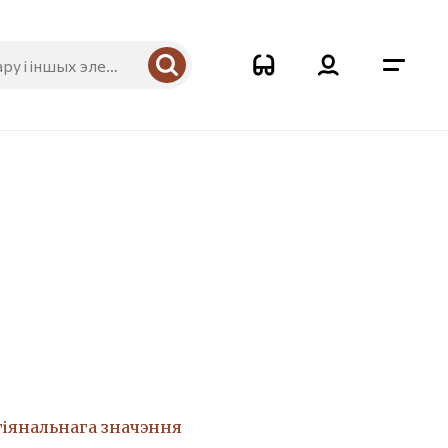
гіянальнага значэння