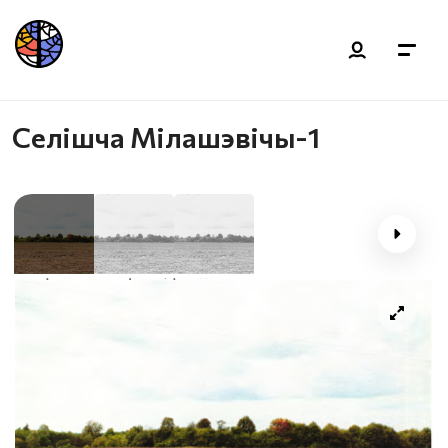
Селішча Мілашэвічы-1