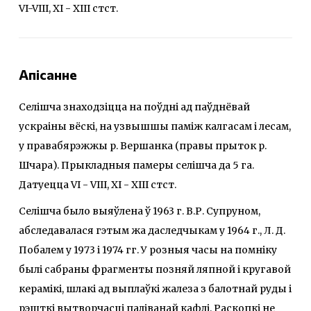
VI-VIII, XI - XIII стст.
Апісанне
Селішча знаходзіцца на поўдні ад паўднёвай
ускраіны вёскі, на узвышшы паміж калгасам і лесам,
у правабярэжжы р. Вершанка (правы прыток р.
Шчара). Прыкладныя памеры селішча да 5 га.
Датуецца VI - VIII, XI - XIII стст.
Селішча было выяўлена ў 1963 г. В.Р. Супруном,
абследавалася гэтым жа даследчыкам у 1964 г., Л. Д.
Побалем у 1973 і 1974 гг. У розныя часы на помніку
былі сабраны фрагменты позняй ляпной і кругавой
керамікі, шлакі ад выплаўкі жалеза з балотнай руды і
рэшткі вытворчасці паліванай кафлі. Раскопкі не