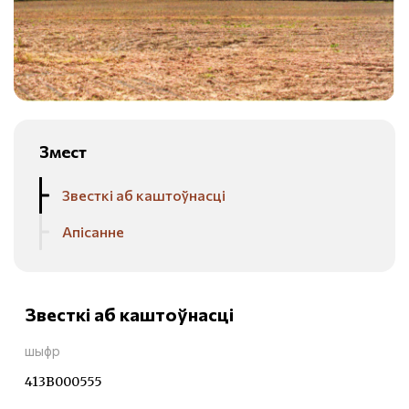
Змест
Звесткі аб каштоўнасці
Апісанне
Звесткі аб каштоўнасці
шыфр
413В000555