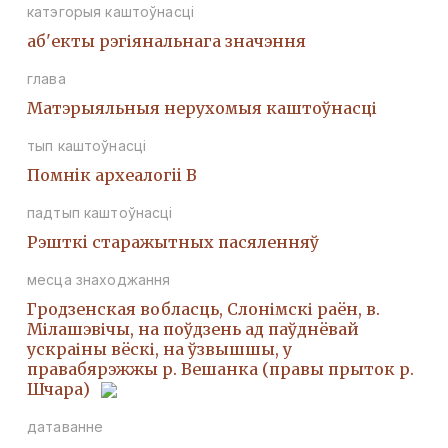
катэгорыя каштоўнасці
аб'екты рэгіянальнага значэння
глава
Матэрыяльныя нерухомыя каштоўнасці
тып каштоўнасці
Помнiк археалогii В
падтып каштоўнасці
Рэшткi старажытных пасяленняў
месца знаходжання
Гродзенская вобласць, Слонімскі раён, в.
Мілашэвічы, на поўдзень ад паўднёвай
ускраіны вёскі, на ўзвышшы, у
правабярэжжы р. Вешанка (правы прыток р.
Шчара)
датаванне