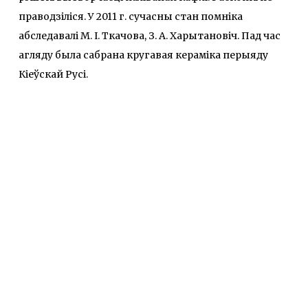
праводзіліся. У 2011 г. сучасны стан помніка
абследавалі М. І. Ткачова, З. А. Харытановіч. Пад час
агляду была сабрана кругавая кераміка перыяду
Кіеўскай Русі.