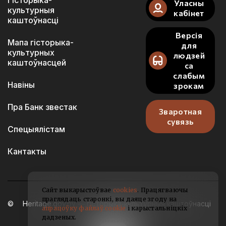
Гісторыка-
Уласны
культурныя
кабінет
каштоўнасці
Версія
Мапа гісторыка-
для
культурных
людзей
каштоўнасцей
са
слабым
Навіны
зрокам
Пра Банк звестак
Зваротная
сувязь
Спецыялістам
Кантакты
Сайт выкарыстоўвае
cookies
. Працягваючы
праглядаць старонкі, вы даяце згоду на
Heritage.gov.by — гісторыка-культурныя каштоўнасці
апрацоўку файлаў cookie
і карыстальніцкіх
Беларусі
дадзеных.
2021-2026