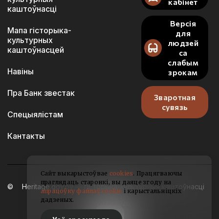
кабінет
каштоўнасці
Версія
Мапа гісторыка-
для
культурных
людзей
каштоўнасцей
са
слабым
Навіны
зрокам
Пра Банк звестак
Зваротная
сувязь
Спецыялістам
Кантакты
Сайт выкарыстоўвае
cookies
. Працягваючы
праглядаць старонкі, вы даяце згоду на
Heritage.gov.by — гісторыка-культурныя каштоўнасці
апрацоўку файлаў cookie
і карыстальніцкіх
Беларусі
дадзеных.
2021-2026