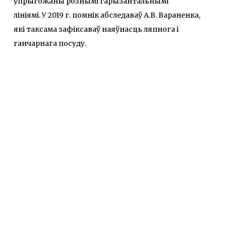
ўпрыгожаны рознымі гарызантальнымі
лініямі. У 2019 г. помнік абследаваў А.В. Вараненка,
які таксама зафіксаваў наяўнасць ляпнога і
ганчарнага посуду.