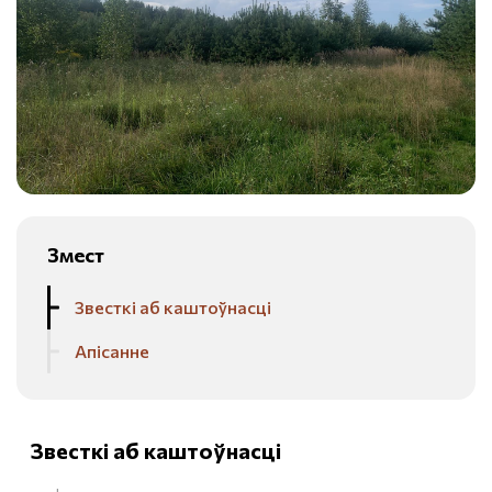
Змест
Звесткі аб каштоўнасці
Апісанне
Звесткі аб каштоўнасці