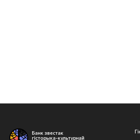
Г
Банк звестак
гісторыка-культурнай