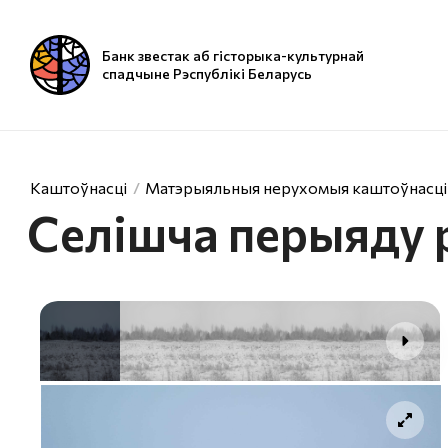
Банк звестак аб гісторыка-культурнай
спадчыне Рэспублікі Беларусь
Каштоўнасці
Матэрыяльныя нерухомыя каштоўнасці
Селішча перыяду 