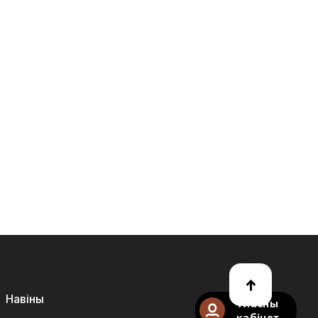
Навіны
Уласны
кабінет