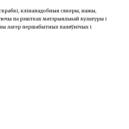
крабкі, клінападобныя сякеры, нажы,
ючы па рэштках матэрыяльнай культуры і
овы лагер першабытных паляўнічых і