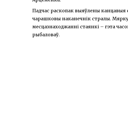
Падчас раскопак выяўлены канцавыя с
чарашковы наканечнік стралы. Мярку
месцазнаходжанні стаянкі – гэта час
рыбаловаў.