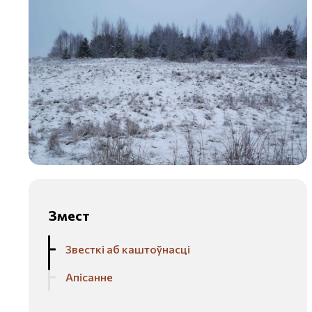
Змест
Звесткі аб каштоўнасці
Апісанне