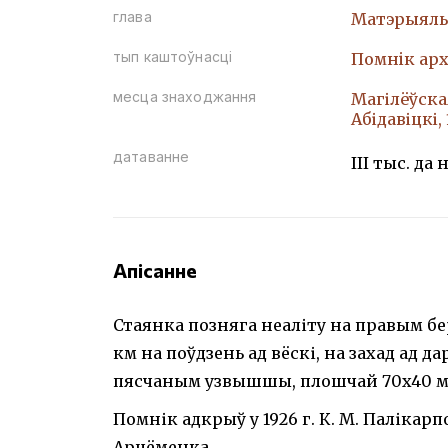
глава
Матэрыяль
тып каштоўнасці
Помнiк арх
месца знаходжання
Магілёўская
Абідавіцкі,
датаванне
ІІІ тыс. да н
Апісанне
Стаянка позняга неаліту на правым бер
км на поўдзень ад вёскі, на захад ад да
пясчаным узвышшы, плошчай 70x40 м, 
Помнік адкрыў у 1926 г. К. М. Палікарпов
Арцёменка.