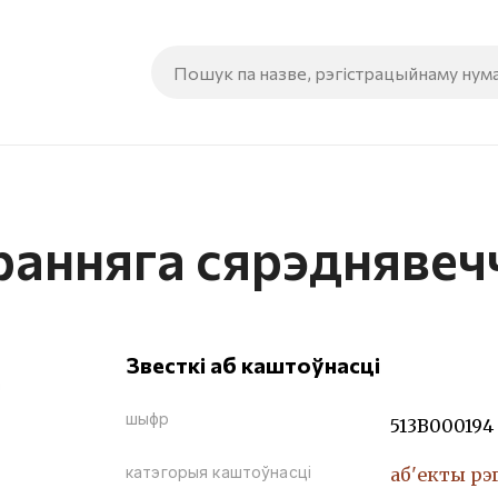
ранняга сярэднявеч
Звесткі аб каштоўнасці
шыфр
513В000194
катэгорыя каштоўнасці
аб'екты рэ