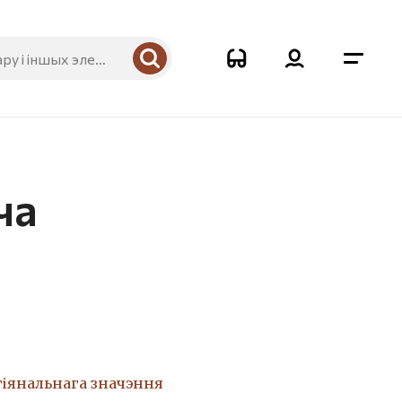
ча
гіянальнага значэння