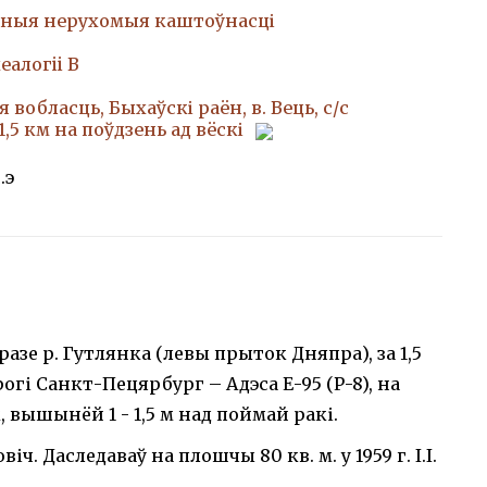
ныя нерухомыя каштоўнасці
еалогii В
 вобласць, Быхаўскі раён, в. Вець, с/с
 1,5 км на поўдзень ад вёскі
.э
азе р. Гутлянка (левы прыток Дняпра), за 1,5
рогі Санкт-Пецярбург – Адэса Е-95 (Р-8), на
вышынёй 1 - 1,5 м над поймай ракі.
іч. Даследаваў на плошчы 80 кв. м. у 1959 г. І.І.