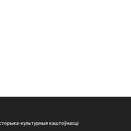
історыка-культурныя каштоўнасці