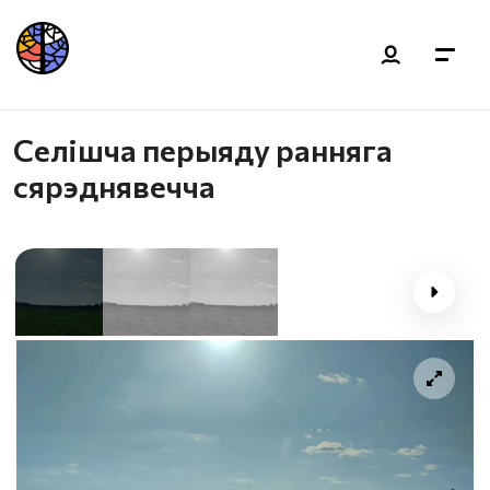
Селішча перыяду ранняга
сярэднявечча