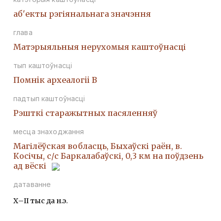
аб'екты рэгіянальнага значэння
глава
Матэрыяльныя нерухомыя каштоўнасці
тып каштоўнасці
Помнiк археалогii В
падтып каштоўнасці
Рэшткi старажытных пасяленняў
месца знаходжання
Магілёўская вобласць, Быхаўскі раён, в.
Косічы, с/с Баркалабаўскі, 0,3 км на поўдзень
ад вёскі
датаванне
Х–ІІ тыс да н.э.