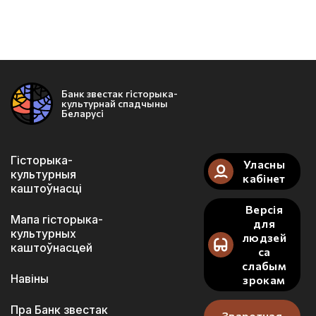
Банк звестак гісторыка-
культурнай спадчыны
Беларусі
Гісторыка-
Уласны
культурныя
кабінет
каштоўнасці
Версія
Мапа гісторыка-
для
культурных
людзей
каштоўнасцей
са
слабым
Навіны
зрокам
Пра Банк звестак
Зваротная