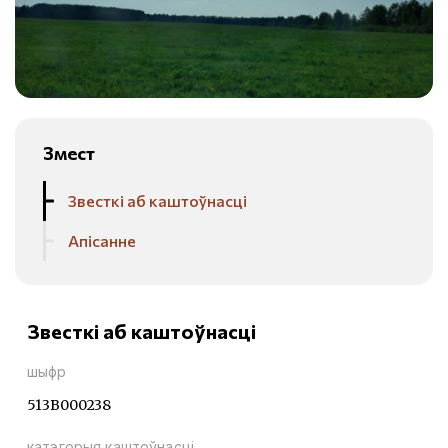
Змест
Звесткі аб каштоўнасці
Апісанне
Звесткі аб каштоўнасці
шыфр
513В000238
катэгорыя каштоўнасці