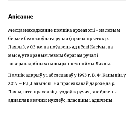
Апісанне
Месцазнаходжанне помніка археалогіі - на левым
беразе безназоўнага ручая (правы прыток р.
Лахвы), у 0,3 км на поўдзень ад вёскі Касічы, на
мысе, утвораным левым берагам ручая і
возерападобным пашырэннем поймы Лахвы.
Помнік адкрыў у і абследаваў у 1993 г. В. Ф. Капыцін, у
2015 – Р.Д.Галынскі. На прасёлкавай дарозе да р.
Лахва, што праходзіць уздоўж ручая, знойдзены
аднапляцовачны нуклеўс, пласціны і адшчэпы.