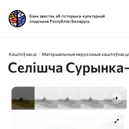
Банк звестак аб гісторыка-культурнай
спадчыне Рэспублікі Беларусь
Каштоўнасці
Матэрыяльныя нерухомыя каштоўнасці
Селішча Сурынка-