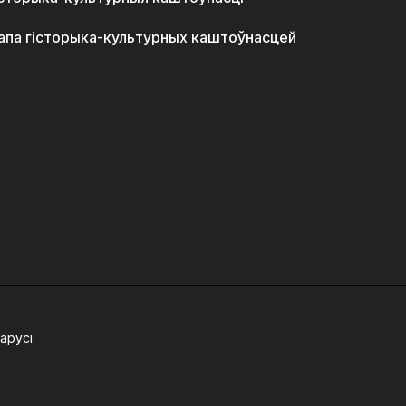
апа гісторыка-культурных каштоўнасцей
арусі