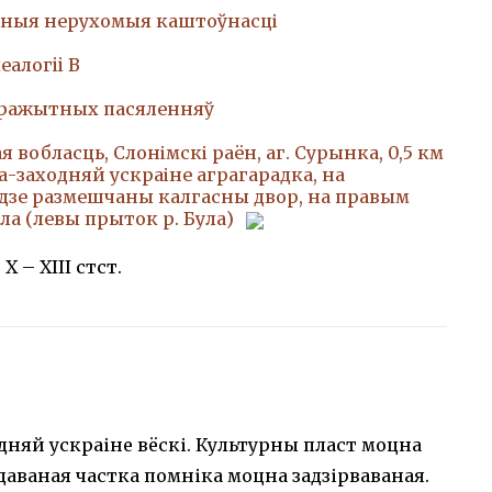
ныя нерухомыя каштоўнасці
еалогii В
аражытных пасяленняў
 вобласць, Слонімскі раён, аг. Сурынка, 0,5 км
а-заходняй ускраіне аграгарадка, на
дзе размешчаны калгасны двор, на правым
іла (левы прыток р. Була)
 X – XIII стст.
дняй ускраіне вёскі. Культурны пласт моцна
аваная частка помніка моцна задзірваваная.