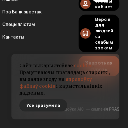
Уласны
кабінет
Пра Банк звестак
Версія
Спецыялістам
для
людзей
са
Кантакты
слабым
зрокам
Зваротная
Сайт выкарыстоўвае
cookies
.
сувязь
Працягваючы праглядаць старонкі,
вы даяце згоду на
апрацоўку
файлаў cookie
і карыстальніцкіх
дадзеных.
Усё зразумела
Распрацоўка АІС
— кампанія PRAS