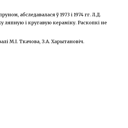
руном, абследавалася ў 1973 і 1974 гг. Л.Д.
ку ляпную і кругавую кераміку. Раскопкі не
алі М.І. Ткачова, З.А. Харытановіч.