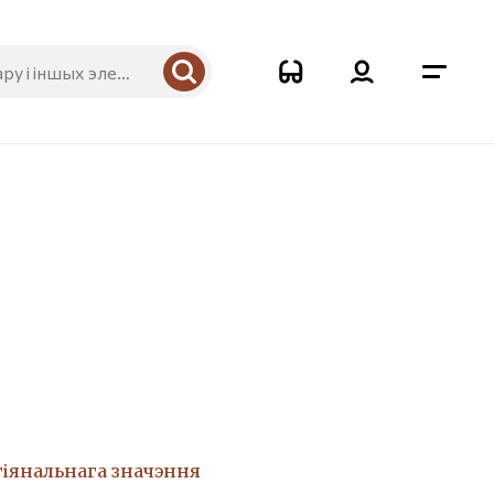
гіянальнага значэння