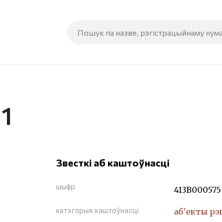
1
Звесткі аб каштоўнасці
шыфр
413В000575
катэгорыя каштоўнасці
аб'екты рэ