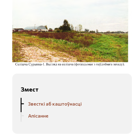
Змест
Звесткі аб каштоўнасці
Апісанне