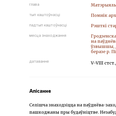
глава
Матэрыяль
тып каштоўнасці
Помнiк арх
падтып каштоўнасці
Рэшткi ст
месца знаходжання
Гродзенская
на паўднёв
ўзвышшы, 
беразе р. П
датаванне
V–VIII стст.,
Апісанне
Селішча знаходзіцца на паўднёва-захо
пашкоджаны пры будаўніцтве. Незабуд