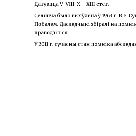
Датуецца V–VIII, X – XIII стст.
Селішча было выяўлена ў 1963 г. В.Р. Суп
Побалем. Даследчыкі збіралі на помні
праводзіліся.
У 2011 г. сучасны стан помніка абследав