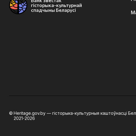
Банк звестак
гісторыка-культурнай
спадчыны Беларусі
М
Heritage.gov.by — гісторыка-культурныя каштоўнасці Бел
2021-2026