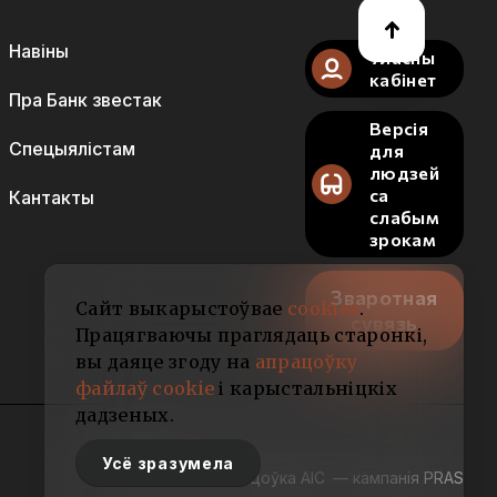
Навіны
Уласны
кабінет
Пра Банк звестак
Версія
Спецыялістам
для
людзей
са
Кантакты
слабым
зрокам
Зваротная
Сайт выкарыстоўвае
cookies
.
сувязь
Працягваючы праглядаць старонкі,
вы даяце згоду на
апрацоўку
файлаў cookie
і карыстальніцкіх
дадзеных.
Усё зразумела
Распрацоўка АІС
— кампанія PRAS