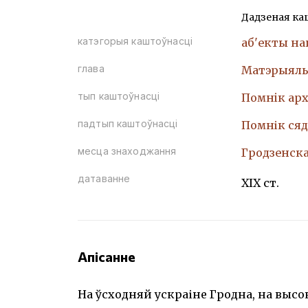
Дадзеная ка
катэгорыя каштоўнасці
аб'екты н
глава
Матэрыяль
тып каштоўнасці
Помнiк арх
падтып каштоўнасці
Помнік сяд
месца знаходжання
Гродзенская
датаванне
XIX ст.
Апісанне
На ўсходняй ускраіне Гродна, на высо