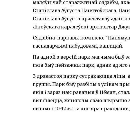
маляўнічай старажытнай сядзібы, якая
Станіслава Аўгуста Панятоўскага. Па
Станіслава Аўгуста праектаваў адзін 
Літоўскага каралeўcкi архітэктар Джуз
Сядзібна-паркавы комплекс "Панямунь
гаспадарчымі пабудовамі, капліцай.
Па адной з версій парк магчыма быў з
гэта быў пейзажны парк, аднак ад яго 
З дрэвастоя парку сутракаюцца ліпы, 
грушы. Парк быў разбіты з улікам пры
якія і зараз накіраваныя ў Нёман, ст
выгінаецца, мяняючы сваю шырыню ад 
вышыні 10-12 м. Па дне яра праходзіць