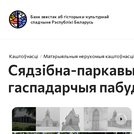
Банк звестак аб гісторыка-культурнай
спадчыне Рэспублікі Беларусь
Каштоўнасці
Матэрыяльныя нерухомыя каштоўнасці
Сядзібна-паркавы 
гаспадарчыя пабу