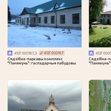
412Г000167
412Г000167_3
412Г0001
Сядзібна-паркавы комплекс
Сядзібна-п
"Панямунь": гаспадарчыя пабудовы
"Панямунь"