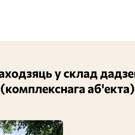
ваходзяць у склад дадз
(комплекснага аб'екта)