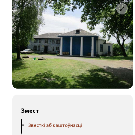
Змест
Звесткі аб каштоўнасці