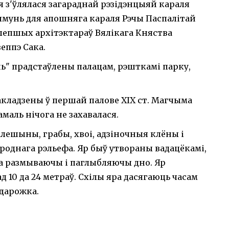
 з'ўлялася загараднай рэзідэнцыяй караля
нямунь для апошняга караля Рэчы Паспалітай
з лепшых архітэктараў Вялікага Княства
еппэ Сака.
" прадстаўлены палацам, рэшткамі парку,
акладзены ў першай палове XIX ст. Магчыма
амаль нічога не захавалася.
алешыны, грабы, хвоі, адзіночныя клёны і
роднага рэльефа. Яр быў утвораны вадацёкамі,
ала размываючы і паглыбляючы дно. Яр
10 да 24 метраў. Схілы яра дасягаюць часам
 дарожка.