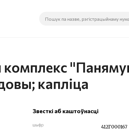
комплекс "Панямунь
довы; капліца
Звесткі аб каштоўнасці
шыфр
412Г000167