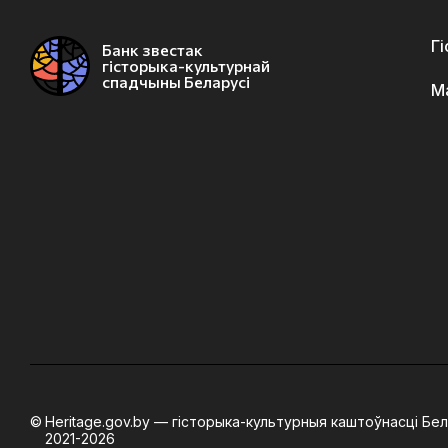
Г
Банк звестак
гісторыка-культурнай
спадчыны Беларусі
М
Heritage.gov.by — гісторыка-культурныя каштоўнасці Бел
2021-2026