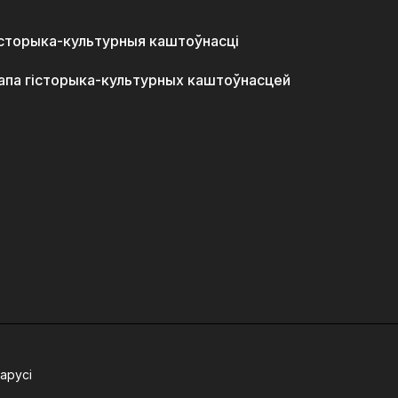
історыка-культурныя каштоўнасці
апа гісторыка-культурных каштоўнасцей
арусі