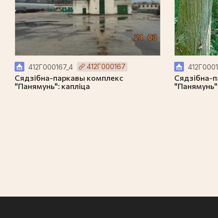
412Г000167
412Г000167_4
412Г0001
Сядзібна-паркавы комплекс
Сядзібна-п
"Панямунь": капліца
"Панямунь"