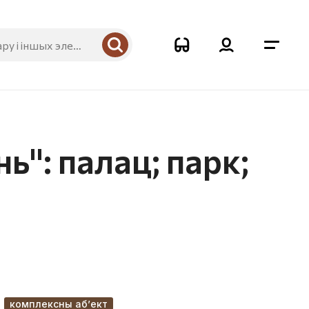
": палац; парк;
комплексны аб’ект