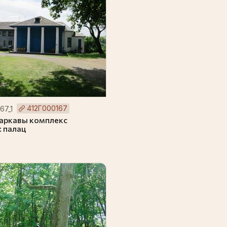
412Г000167
67_1
аркавы комплекс
: палац