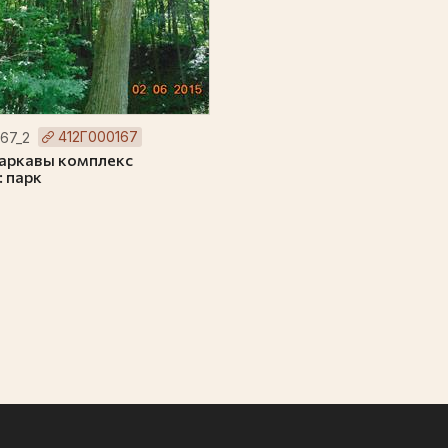
412Г000167
67_2
аркавы комплекс
: парк