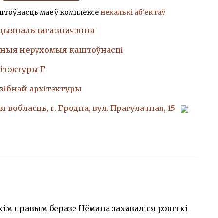
штоўнасць мае ў комплексе
некалькі аб'ектаў
ацыянальнага значэння
ныя нерухомыя каштоўнасці
iтэктуры Г
зібнай архітэктуры
 вобласць, г. Гродна, вул. Прагулачная, 15
кім правым беразе Нёмана захаваліся рэшткі