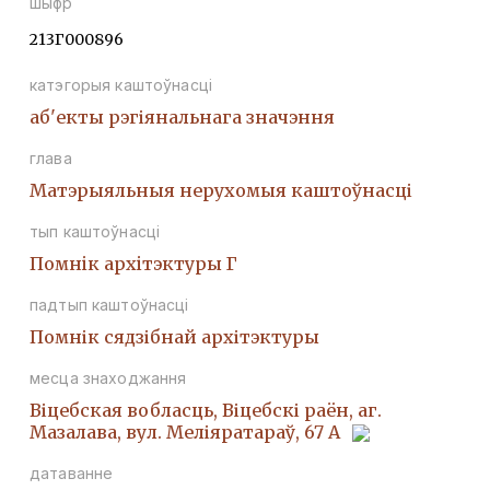
шыфр
213Г000896
катэгорыя каштоўнасці
аб'екты рэгіянальнага значэння
глава
Матэрыяльныя нерухомыя каштоўнасці
тып каштоўнасці
Помнiк архiтэктуры Г
падтып каштоўнасці
Помнік сядзібнай архітэктуры
месца знаходжання
Віцебская вобласць, Віцебскі раён, аг.
Мазалава, вул. Меліяратараў, 67 А
датаванне