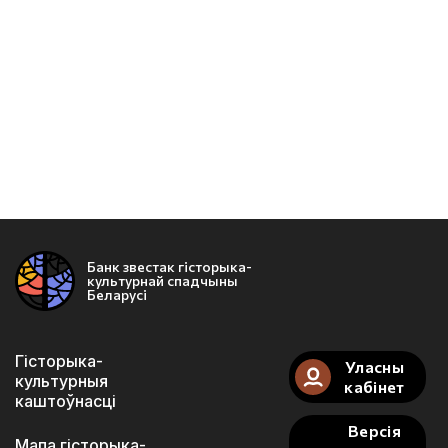
Банк звестак гісторыка-
культурнай спадчыны
Беларусі
Гісторыка-
Уласны
культурныя
кабінет
каштоўнасці
Версія
Мапа гісторыка-