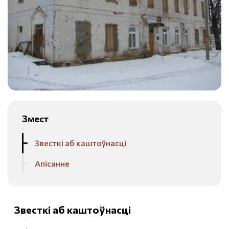
Змест
Звесткі аб каштоўнасці
Апісанне
Звесткі аб каштоўнасці