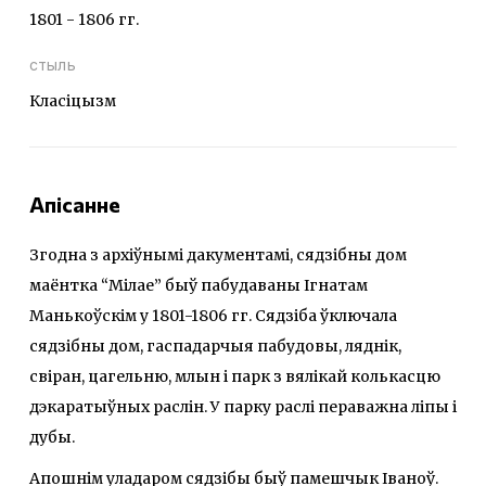
1801 - 1806 гг.
стыль
Класіцызм
Апісанне
Згодна з архіўнымі дакументамі, сядзібны дом
маёнтка “Мілае” быў пабудаваны Ігнатам
Манькоўскім у 1801-1806 гг. Сядзіба ўключала
сядзібны дом, гаспадарчыя пабудовы, ляднік,
свіран, цагельню, млын і парк з вялікай колькасцю
дэкаратыўных раслін. У парку раслі пераважна ліпы і
дубы.
Апошнім уладаром сядзібы быў памешчык Іваноў.