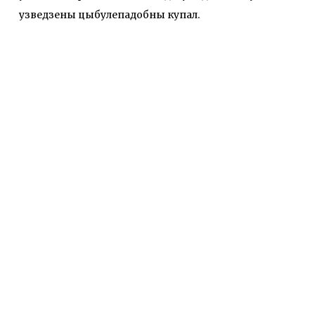
узведзены цыбулепадобны купал.