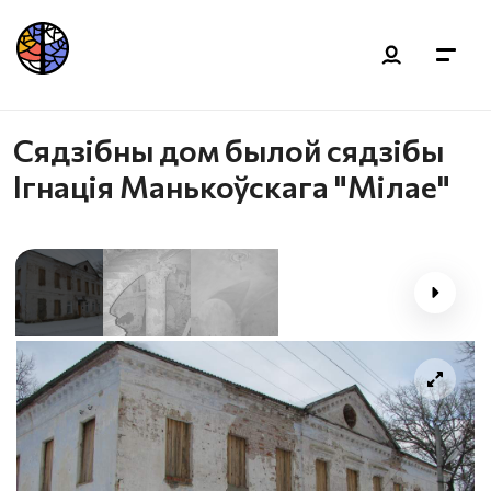
Сядзібны дом былой сядзібы
Ігнація Манькоўскага "Мілае"