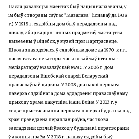
Пасля рэвалюцыі маёнтак быў нацыяналізаваны, у
ім быў створаны саўгас “Мазалава” (існаваў да 1938
г.). У 1918 г. сядзібны дом быў перададзены пад
школу, збор карцін і іншых прадметаў мастацтва
вывезены ў Віцебск, у музей пры Нарпрасвеце.
Школа знаходзілася ў сядзібным доме да 1970-х гг.,
пасля гэтага некаторы час яго займаў інтэрнат
меліаратараў Мазалаўскай ММС. У 2006 г. дом
перададзены Віцебскай епархіі Беларускай
праваслаўнай царквы. У 2008 два пакоі першага
паверха сядзібнага дома аддадзены праваслаўнаму
прыходу храма пакутніка Іаана Воіна. У 2013 г. у
ходзе прыстасавання першага паверха будынка пад
храм праведзена перапланіроўка, часткова
закладзены цэглай ўваход у будынак і ператвораны
ў аконны праём. У 2018 г. на даху сядзібы быў