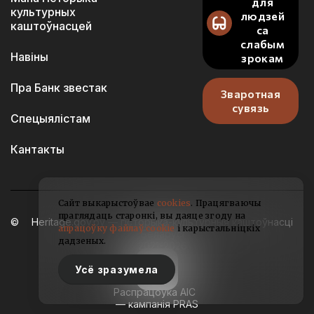
для
культурных
людзей
каштоўнасцей
са
слабым
Навіны
зрокам
Пра Банк звестак
Зваротная
сувязь
Спецыялістам
Кантакты
Сайт выкарыстоўвае
cookies
. Працягваючы
праглядаць старонкі, вы даяце згоду на
Heritage.gov.by — гісторыка-культурныя каштоўнасці
апрацоўку файлаў cookie
і карыстальніцкіх
Беларусі
дадзеных.
2021-2026
Усё зразумела
Распрацоўка АІС
— кампанія PRAS