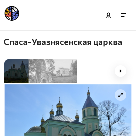
Спаса-Увазнясенская царква