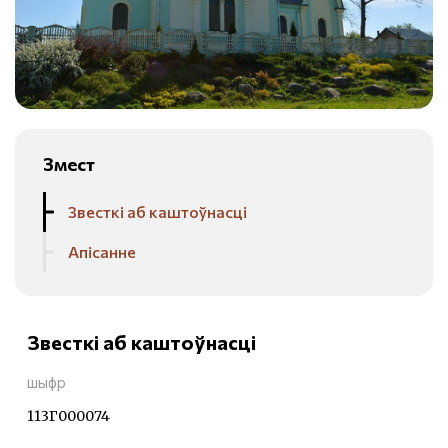
Змест
Звесткі аб каштоўнасці
Апісанне
Звесткі аб каштоўнасці
шыфр
113Г000074