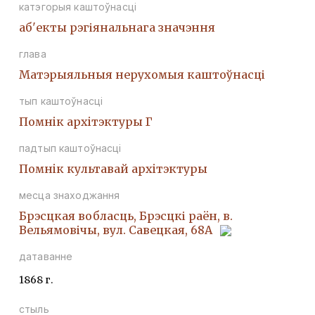
катэгорыя каштоўнасці
аб'екты рэгіянальнага значэння
глава
Матэрыяльныя нерухомыя каштоўнасці
тып каштоўнасці
Помнiк архiтэктуры Г
падтып каштоўнасці
Помнiк культавай архiтэктуры
месца знаходжання
Брэсцкая вобласць, Брэсцкі раён, в.
Вельямовічы, вул. Савецкая, 68А
датаванне
1868 г.
стыль