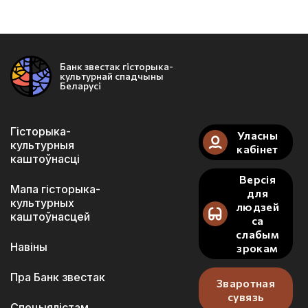
Банк звестак гісторыка-
культурнай спадчыны
Беларусі
Гісторыка-
Уласны
культурныя
кабінет
каштоўнасці
Версія
Мапа гісторыка-
для
культурных
людзей
каштоўнасцей
са
слабым
Навіны
зрокам
Пра Банк звестак
Зваротная
сувязь
Спецыялістам