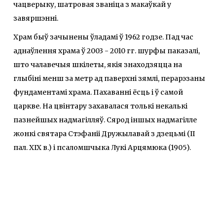
чацверыку, шатровая званіца з макаўкай у
завяршэнні.
Храм быў зачынены ўладамі ў 1962 годзе. Пад час
аднаўлення храма ў 2003 - 2010 гг. шурфы паказалі,
што чалавечыя шкілеты, якія знаходзяцца на
глыбіні менш за метр ад паверхні зямлі, перарэзаны
фундаментамі храма. Пахаванні ёсць i ў самой
царкве. На цвінтару захавалася толькі некалькі
пазнейшых надмагілляў. Сярод iншых надмагілле
жонкі святара Стэфаніі Дружылавай з дзецьмі (II
пал. XIX в.) i псаломшчыка Лукі Арцямюка (1905).