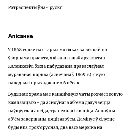
Рэтраспектыўна-"рускі"
Апісанне
У 1868 годзе на старых могілках за вёскай па
ўзорнаму праекту, які адаптаваў архітэктар
Каленкевіч, была пабудавана праваслаўная
мураваная царква (асвечана ў 1869 г.), якую
наведвалі прыхаджане з 6 вёсак.
Будынак храма мае кананічную чатырохчастковую
кампазіцыю - да асноўнага аб'ёма далучаецца
паўкруглая апсіда, трапезная i званіца. Асноўны
аб'ём завершаны пяцігалоўем. Дамінуе ў сілуэце
будынка трох'ярусная, два васьмерыка на