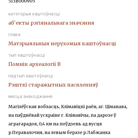
513В000905
катэгорыя каштоўнасці
аб'екты рэгіянальнага значэння
глава
Матэрыяльныя нерухомыя каштоўнасці
тып каштоўнасці
Помнiк археалогii В
падтып каштоўнасці
Рэшткi старажытных пасяленняў
месца знаходжання
Магілёўская вобласць, Клімавіцкі раён, аг. Ціманава,
на паўднёвай ускраіне г. Клімавічы, па дарозе ў
аграгарадок, 0,4 км на поўдзень ад вусця
р.Перавалочня, на левым беразе р.Лабжанка