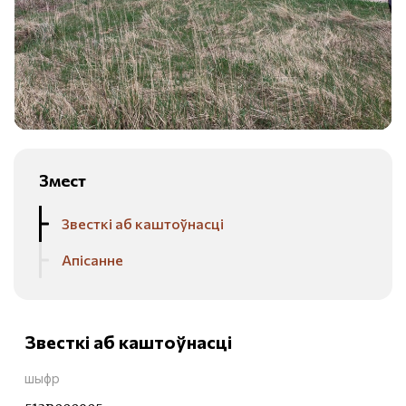
Змест
Звесткі аб каштоўнасці
Апісанне
Звесткі аб каштоўнасці
шыфр