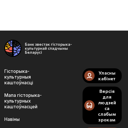
Банк звестак гісторыка-
культурнай спадчыны
Беларусі
Гісторыка-
Уласны
культурныя
кабінет
каштоўнасці
Версія
Мапа гісторыка-
для
культурных
людзей
каштоўнасцей
са
слабым
Навіны
зрокам