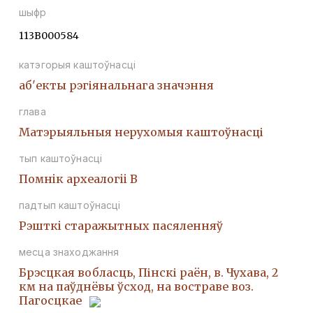
шыфр
113В000584
катэгорыя каштоўнасці
аб'екты рэгіянальнага значэння
глава
Матэрыяльныя нерухомыя каштоўнасці
тып каштоўнасці
Помнiк археалогii В
падтып каштоўнасці
Рэшткi старажытных пасяленняў
месца знаходжання
Брэсцкая вобласць, Пінскі раён, в. Чухава, 2
км на паўднёвы ўсход, на востраве воз.
Пагосцкае