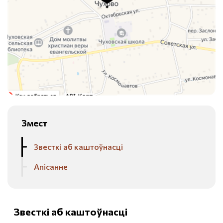
Змест
Звесткі аб каштоўнасці
Апісанне
Звесткі аб каштоўнасці