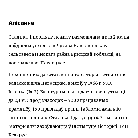
Апісанне
Стаянка-1 перыяду неаліту размешчана праз 2 км на
паўднёвы ўсход ад в. Чухава Навадворскага
сельсавета Пінскага раёна Брэсцкай вобласці, на
востраве воз. Пагосцкае.
Помнік, яшчэ да затаплення тэрыторыі і стварэння
вадасховішча Пагосцкае, выявіў у 1966 г. У.Ф.
Ісаенка (Іл. 2). Культурны пласт дасягае магутнасці
да 0,3 м. Сярод знаходак – 700 апрацаваных
крамянёў, 150 прыладаў працы і абломкі амаль 10
ляпных гаршкоў. Стаянка-1 датуецца 4-3 тыс. да н.э.
Матэрыялы захоўваюцца ў Інстытуце гісторыі НАН
Беларусі.