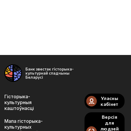
Банк звестак гісторыка-
культурнай спадчыны
Беларусі
Гісторыка-
Уласны
культурныя
кабінет
каштоўнасці
Версія
Мапа гісторыка-
для
культурных
людзей