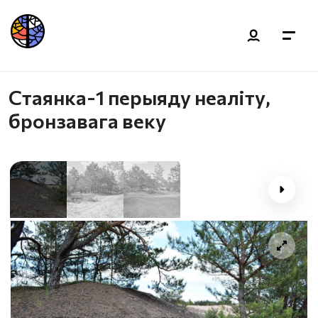
Стаянка-1 перыяду неаліту,
бронзавага веку