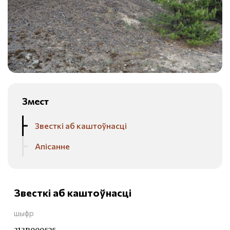
Змест
Звесткі аб каштоўнасці
Апісанне
Звесткі аб каштоўнасці
шыфр