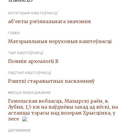
313В000525
катэгорыя каштоўнасці
аб'екты рэгіянальнага значэння
глава
Матэрыяльныя нерухомыя каштоўнасці
тып каштоўнасці
Помнiк археалогii В
падтып каштоўнасці
Рэшткi старажытных пасяленняў
месца знаходжання
Гомельская вобласць, Мазырскі раён, в.
Лубня, 1,5 км на паўднёвы захад ад вёскі, на
астанцы тэрасы над возерам Хрысцінка, у
лесе
датаванне