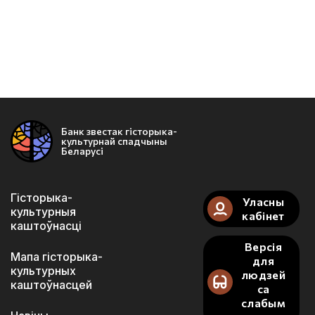
Банк звестак гісторыка-
культурнай спадчыны
Беларусі
Гісторыка-
Уласны
культурныя
кабінет
каштоўнасці
Версія
Мапа гісторыка-
для
культурных
людзей
каштоўнасцей
са
слабым