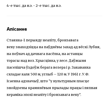
4-е тыс. да н.э. - 2-е тыс. да н.э.
Апісанне
Стаянка-1 перыяду неаліту, бронзавага
веку
знаходзіцца на паўднёвы захад ад вёскі Лубня,
на поўнач ад дачнага пасёлка, на астанцы
тэрасы над воз. Хрысцінка, у лесе. Даўжыня
паселішча ўздоўж берага возера і р. Закаванка
складае каля 500 м, углыб – 120 м. У 1961 г. У.Ф.
Ісаенка адзначыў, што “у культурным пласце
знойдзены крамянёвыя прылады працы і ляпная
кераміка эпохі неаліту і бронзавага веку”.