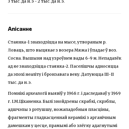
3 тыс. да н. э - 2 тыс. да н. э.
Апісанне
Стаянка-1 знаходзіцца на мысе, утвораным р.
Ловаць, што выцякае з возера Мяжа і ўпадае ў воз.
Сосна. Вышыня над узроўнем вады 6-9 м. Непадалёк
ад яе знаходзіцца стаянка-2. Паселішчы адносяцца
да эпохі неаліту і бронзавага веку. Датуюцца ІІІ-ІІ
тыс. да н. э.
Помнікі археалогіі выявіў у 1968 г. і даследаваў у 1969
г. І.М.Ціханенка. Былі знойдзены скрабкі, скрэблы,
адшчэпы з рэтушшу, ножападобныя пласціны,
фрагменты гладкасценнай керамікі з арганічным
дамешкам у цесце, прамымі або злёгку адагнутымі