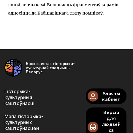
вонкі венчыкамі. Большасць фрагментаў керамікі
адносіцца да Бабінавіцкага тыпу помнікаў.
Банк звестак гісторыка-
культурнай спадчыны
Беларусі
Гісторыка-
Уласны
культурныя
кабінет
каштоўнасці
Версія
Мапа гісторыка-
для
культурных
людзей
каштоўнасцей
са