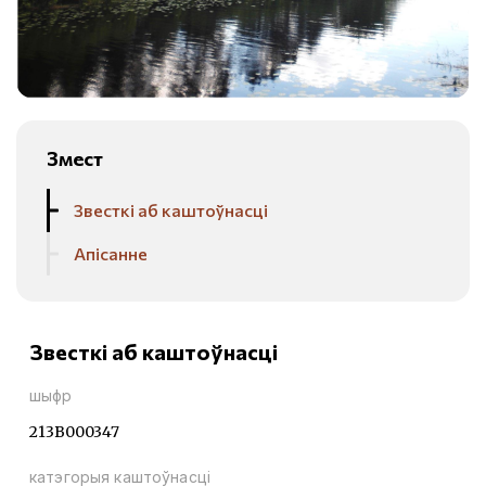
Змест
Звесткі аб каштоўнасці
Апісанне
Звесткі аб каштоўнасці
шыфр
213В000347
катэгорыя каштоўнасці