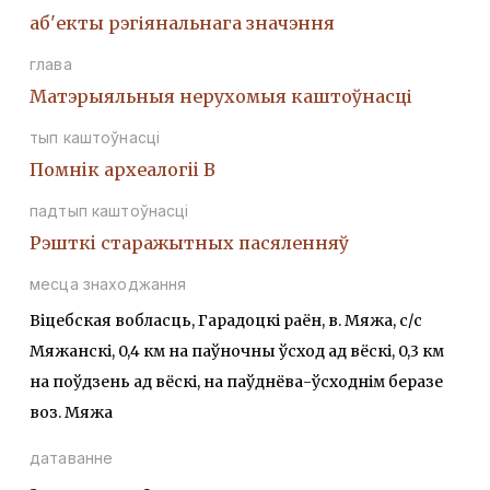
аб'екты рэгіянальнага значэння
глава
Матэрыяльныя нерухомыя каштоўнасці
тып каштоўнасці
Помнiк археалогii В
падтып каштоўнасці
Рэшткi старажытных пасяленняў
месца знаходжання
Віцебская вобласць, Гарадоцкі раён, в. Мяжа, с/с
Мяжанскі, 0,4 км на паўночны ўсход ад вёскі, 0,3 км
на поўдзень ад вёскі, на паўднёва-ўсходнім беразе
воз. Мяжа
датаванне