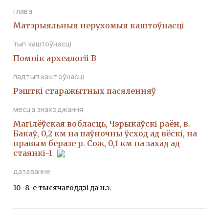
глава
Матэрыяльныя нерухомыя каштоўнасці
тып каштоўнасці
Помнiк археалогii В
падтып каштоўнасці
Рэшткi старажытных пасяленняў
месца знаходжання
Магілёўская вобласць, Чэрыкаўскі раён, в.
Бакаў, 0,2 км на паўночны ўсход ад вёскі, на
правым беразе р. Сож, 0,1 км на захад ад
стаянкі-1
датаванне
10–8-е тысячагоддзі да н.э.