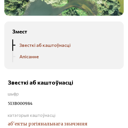
Змест
Звесткі аб каштоўнасці
Апісанне
Звесткі аб каштоўнасці
шыфр
513В000984
катэгорыя каштоўнасці
аб'екты рэгіянальнага значэння