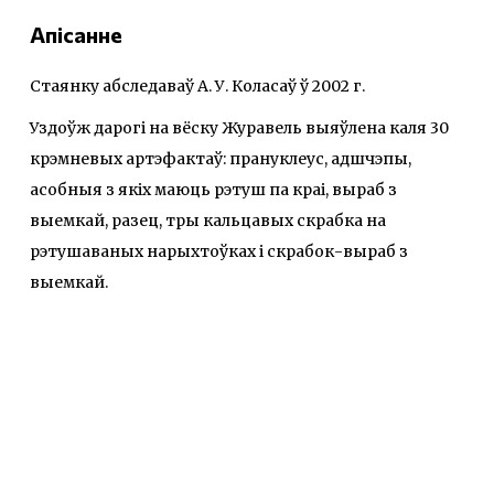
Апісанне
Стаянку абследаваў А. У. Коласаў ў 2002 г.
Уздоўж дарогі на вёску Журавель выяўлена каля 30
крэмневых артэфактаў: прануклеус, адшчэпы,
асобныя з якіх маюць рэтуш па краі, выраб з
выемкай, разец, тры кальцавых скрабка на
рэтушаваных нарыхтоўках і скрабок-выраб з
выемкай.