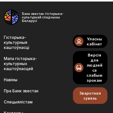
Банк звестак гісторыка-
культурнай спадчыны
Беларусі
Гісторыка-
Уласны
культурныя
кабінет
каштоўнасці
Версія
Мапа гісторыка-
для
культурных
людзей
каштоўнасцей
са
слабым
Навіны
зрокам
Пра Банк звестак
Зваротная
сувязь
Спецыялістам