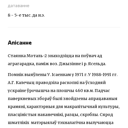
датаванне
8 - 5-е тыс. да н.э.
Апісанне
Стаянка Моталь-2 знаходзіцца на поўнач ад
аграгарадка, паміж воз. Джызінне і р. Ясельда.
Помнік выяўлены У. Ісаенкам у 1971 г. У 1988-1991 гг.
А.Г. Калечыц праводзіла раскопкі на ўсходняй
ускраіне ўрочышча на плошчы 460 кв.м. Падчас
паверхневых збораў былі знойдзены апрацаваныя
крамяні, характэрныя для макралітычнай культуры,
пласціністыя наканечнікі, разцы, скрэблы. Сярод
шматлікіх матэрыялаў тэхналагічна вылучаюцца