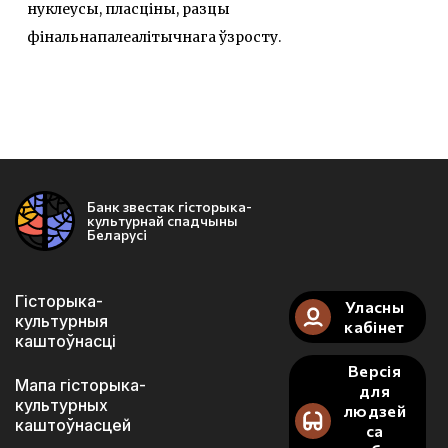
нуклеусы, пласціны, разцы
фінальнапалеалітычнага ўзросту.
Банк звестак гісторыка-
культурнай спадчыны
Беларусі
Гісторыка-
Уласны
культурныя
кабінет
каштоўнасці
Версія
Мапа гісторыка-
для
культурных
людзей
каштоўнасцей
са