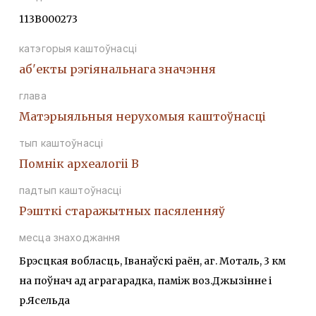
113В000273
катэгорыя каштоўнасці
аб'екты рэгіянальнага значэння
глава
Матэрыяльныя нерухомыя каштоўнасці
тып каштоўнасці
Помнiк археалогii В
падтып каштоўнасці
Рэшткi старажытных пасяленняў
месца знаходжання
Брэсцкая вобласць, Іванаўскі раён, аг. Моталь, 3 км
на поўнач ад аграгарадка, паміж воз.Джызінне і
р.Ясельда