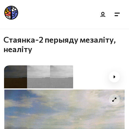
Стаянка-2 перыяду мезаліту,
неаліту