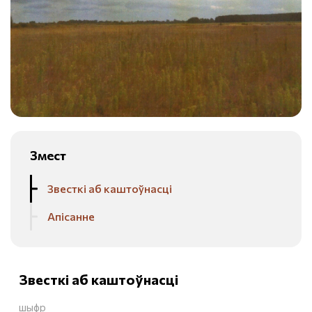
Змест
Звесткі аб каштоўнасці
Апісанне
Звесткі аб каштоўнасці
шыфр