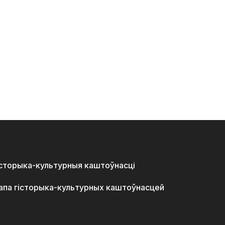
історыка-культурныя каштоўнасці
апа гісторыка-культурных каштоўнасцей