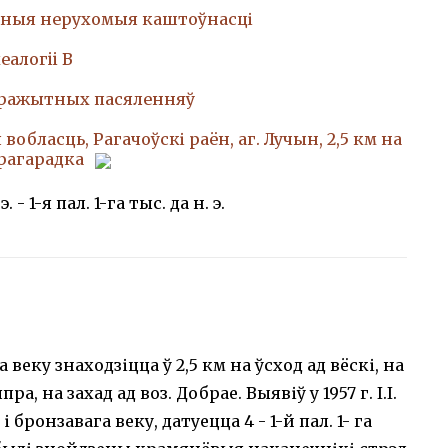
ныя нерухомыя каштоўнасці
еалогii В
аражытных пасяленняў
вобласць, Рагачоўскі раён, аг. Лучын, 2,5 км на
грагарадка
э. - 1-я пал. 1-га тыс. да н. э.
 веку знаходзіцца ў 2,5 км на ўсход ад вёскі, на
 на захад ад воз. Добрае. Выявіў у 1957 г. І.І.
 бронзавага веку, датуецца 4 - 1-й пал. 1- га