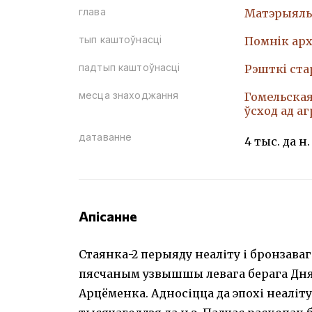
глава
Матэрыяль
тып каштоўнасці
Помнiк арх
падтып каштоўнасці
Рэшткi ст
месца знаходжання
Гомельская 
ўсход ад а
датаванне
4 тыс. да н. 
Апісанне
Стаянка-2 перыяду неаліту і бронзавага
пясчаным узвышшы левага берага Дняпра,
Арцёменка. Адносіцца да эпохі неаліту і