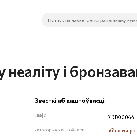
 неаліту і бронзава
Звесткі аб каштоўнасці
шыфр
313В000641
катэгорыя каштоўнасці
аб'екты рэ