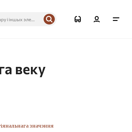
га веку
гіянальнага значэння