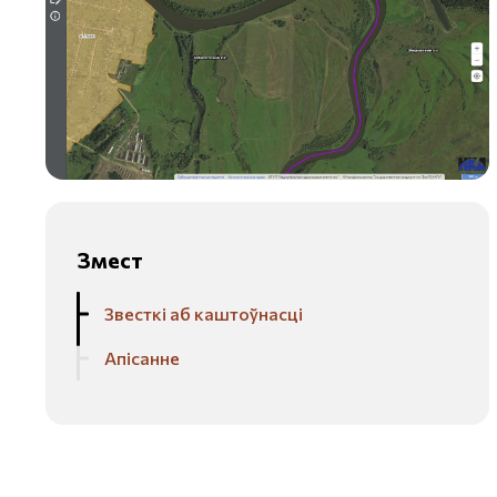
Змест
Звесткі аб каштоўнасці
Апісанне