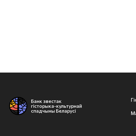
Г
Банк звестак
гісторыка-культурнай
спадчыны Беларусі
М