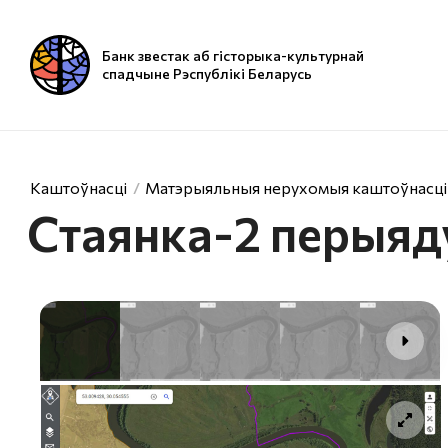
Банк звестак аб гісторыка-культурнай
спадчыне Рэспублікі Беларусь
Каштоўнасці
Матэрыяльныя нерухомыя каштоўнасці
Стаянка-2 перыяду