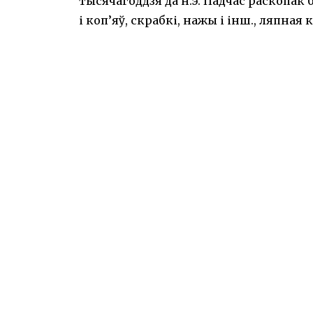
тысячагоддзя да н.э. Падчас раскопак
і коп’яў, скрабкі, нажы і інш., ляпная 