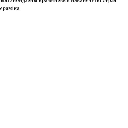
 былі знойдзены крамянёвыя наканечнікі стрэл
кераміка.