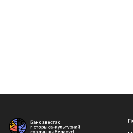
Г
Банк звестак
гісторыка-культурнай
спадчыны Беларусі