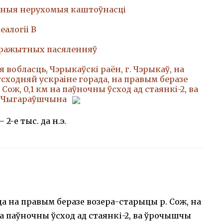
ныя нерухомыя каштоўнасці
еалогii В
аражытных пасяленняў
 вобласць, Чэрыкаўскі раён, г. Чэрыкаў, на
сходняй ускраіне горада, на правым беразе
Сож, 0,1 км на паўночны ўсход ад стаянкі-2, ва
 Чыгараўшчына
 2-е тыс. да н.э.
ца на правым беразе возера-старыцы р. Сож, на
а паўночны ўсход ад стаянкі-2, ва ўрочышчы