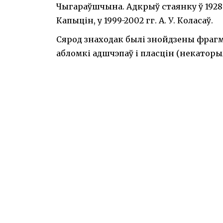
Чыгараўшчына. Адкрыў стаянку ў 1928 г. 
Капыцін, у 1999-2002 гг. А. У. Коласаў.
Сярод знаходак былі знойдзены фрагм
абломкі адшчэпаў і пласцін (некаторы