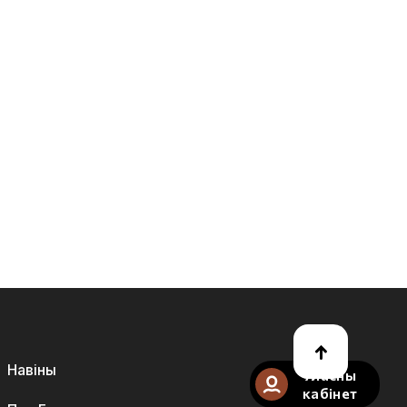
Навіны
Уласны
кабінет