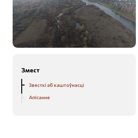
Змест
Звесткі аб каштоўнасці
Апісанне