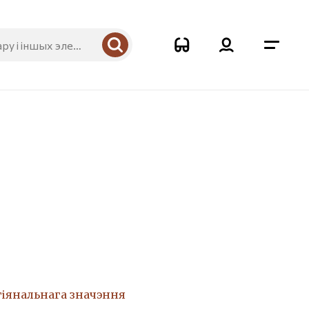
8
гіянальнага значэння