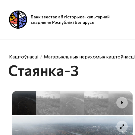
Банк звестак аб гісторыка-культурнай
спадчыне Рэспублікі Беларусь
Каштоўнасці
Матэрыяльныя нерухомыя каштоўнасці
Стаянка-3