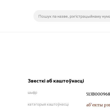
Звесткі аб каштоўнасці
шыфр
513В00096
катэгорыя каштоўнасці
аб'екты рэ