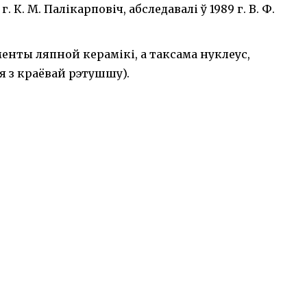
К. М. Палікарповіч, абследавалі ў 1989 г. В. Ф.
енты ляпной керамікі, а таксама нуклеус,
я з краёвай рэтушшу).