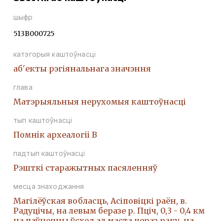
шыфр
513В000725
катэгорыя каштоўнасці
аб'екты рэгіянальнага значэння
глава
Матэрыяльныя нерухомыя каштоўнасці
тып каштоўнасці
Помнiк археалогii В
падтып каштоўнасці
Рэшткi старажытных пасяленняў
месца знаходжання
Магілёўская вобласць, Асіповіцкі раён, в.
Радуцічы, на левым беразе р. Пціч, 0,3 - 0,4 км
на паўночны ўсход ад маста цераз раку, на