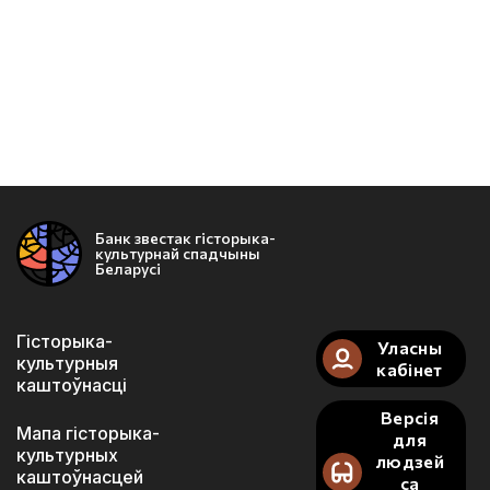
Банк звестак гісторыка-
культурнай спадчыны
Беларусі
Гісторыка-
Уласны
культурныя
кабінет
каштоўнасці
Версія
Мапа гісторыка-
для
культурных
людзей
каштоўнасцей
са