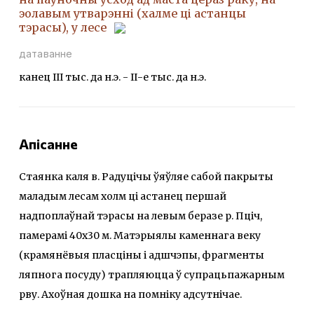
эолавым утварэнні (халме ці астанцы
тэрасы), у лесе
датаванне
канец ІІІ тыс. да н.э. - ІІ-е тыс. да н.э.
Апісанне
Стаянка каля в. Радуцічы ўяўляе сабой пакрыты
маладым лесам холм ці астанец першай
надпоплаўнай тэрасы на левым беразе р. Пціч,
памерамі 40x30 м. Матэрыялы каменнага веку
(крамянёвыя пласціны і адшчэпы, фрагменты
ляпнога посуду) трапляюцца ў супрацьпажарным
рву. Ахоўная дошка на помніку адсутнічае.