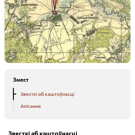
Змест
Звесткі аб каштоўнасці
Апісанне
Звесткі аб каштоўнасці