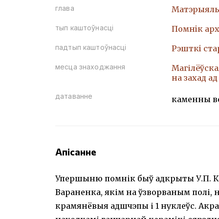
глава
Матэрыяль
тып каштоўнасці
Помнiк арх
падтып каштоўнасці
Рэшткi ст
месца знаходжання
Магілёўская
на захад ад
датаванне
каменны в
Апісанне
Упершыню помнік быў адкрыты У.П. Ксян
Вараненка, якім на ўзворваным полі, 
крамянёвыя адшчэпы і 1 нуклеўс. Акрам