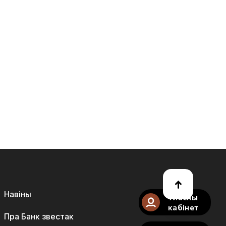
Навіны
Уласны
кабінет
Пра Банк звестак