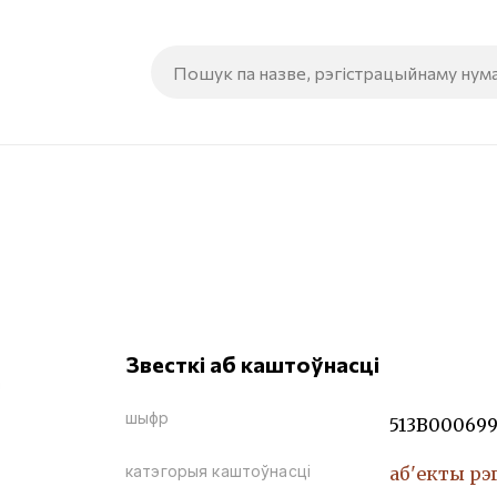
Звесткі аб каштоўнасці
шыфр
513В00069
катэгорыя каштоўнасці
аб'екты рэ