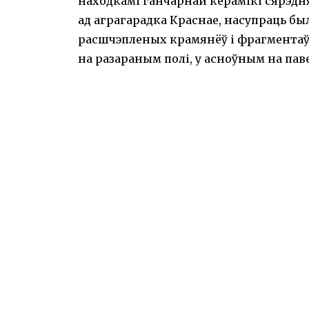
находкамі ганчарнай керамікі сярэдня
ад аграгарадка Краснае, насупраць было
расшчэпленых крамянёў і фрагментаў
на разараным полі, у асноўным на паве