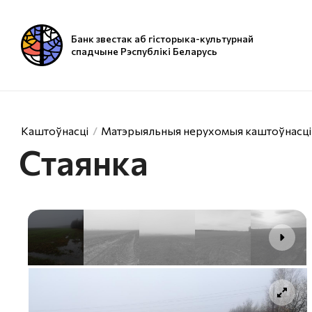
Банк звестак аб гісторыка-культурнай
спадчыне Рэспублікі Беларусь
Каштоўнасці
Матэрыяльныя нерухомыя каштоўнасці
Стаянка