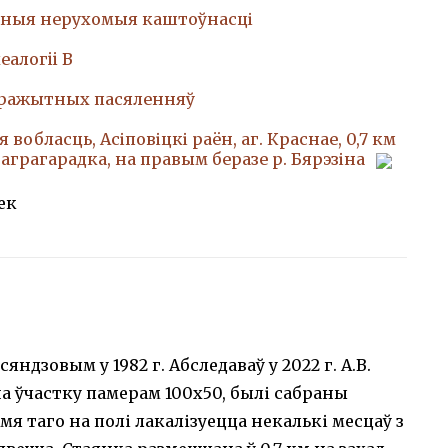
ныя нерухомыя каштоўнасці
еалогii В
аражытных пасяленняў
 вобласць, Асіповіцкі раён, аг. Краснае, 0,7 км
 аграгарадка, на правым беразе р. Бярэзіна
ек
дзовым у 1982 г. Абследаваў у 2022 г. А.В.
на ўчастку памерам 100х50, былі сабраны
я таго на полі лакалізуецца некалькі месцаў з