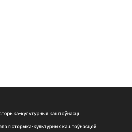
історыка-культурныя каштоўнасці
апа гісторыка-культурных каштоўнасцей