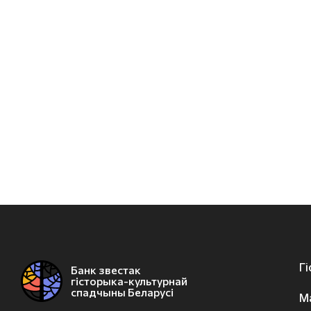
Г
Банк звестак
гісторыка-культурнай
спадчыны Беларусі
М