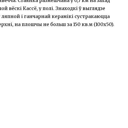
вечча. Стаянка размешчана ў 0,7 км на захад
й вёскі Кассё, у полі. Знаходкі ў выглядзе
 ляпной і ганчарнай керамікі сустракаюцца
рхні, на плошчы не больш за 150 кв.м (100х50).