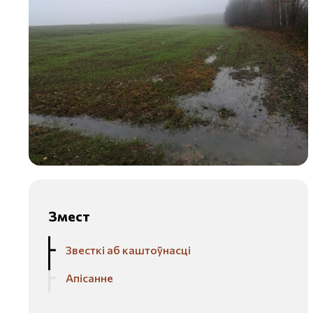
Змест
Звесткі аб каштоўнасці
Апісанне