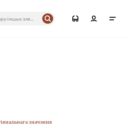
9
гіянальнага значэння