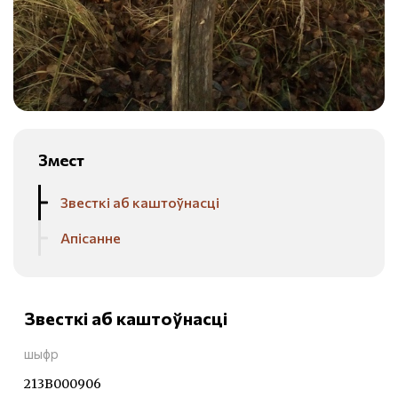
Змест
Звесткі аб каштоўнасці
Апісанне
Звесткі аб каштоўнасці
шыфр
213В000906