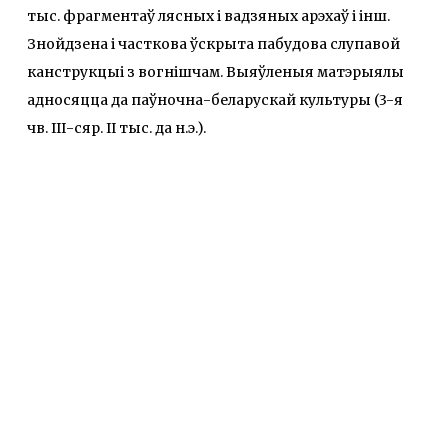
тыс. фрагментаў лясных i вадзяных арэхаў і інш.
Знойдзена і часткова ўскрыта пабудова слупавой
канструкцыі з вогнішчам. Выяўленыя матэрыялы
адносяцца да паўночна-беларускай культуры (3-я
чв. ІІІ-сяр. ІІ тыс. да н.э.).