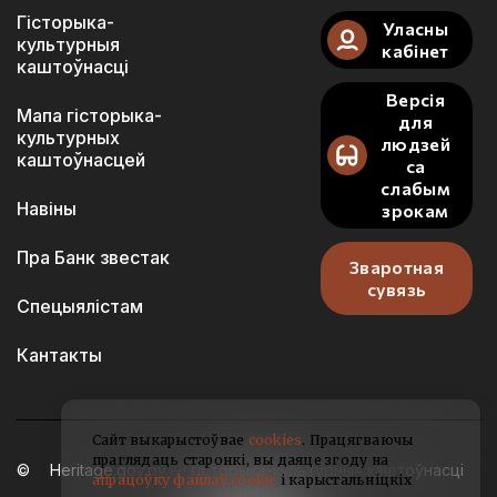
Гісторыка-
Уласны
культурныя
кабінет
каштоўнасці
Версія
Мапа гісторыка-
для
культурных
людзей
каштоўнасцей
са
слабым
Навіны
зрокам
Пра Банк звестак
Зваротная
сувязь
Спецыялістам
Кантакты
Сайт выкарыстоўвае
cookies
. Працягваючы
праглядаць старонкі, вы даяце згоду на
Heritage.gov.by — гісторыка-культурныя каштоўнасці
апрацоўку файлаў cookie
і карыстальніцкіх
Беларусі