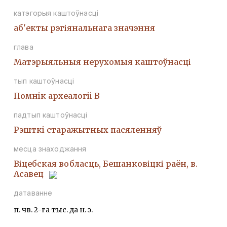
катэгорыя каштоўнасці
аб'екты рэгіянальнага значэння
глава
Матэрыяльныя нерухомыя каштоўнасці
тып каштоўнасці
Помнiк археалогii В
падтып каштоўнасці
Рэшткi старажытных пасяленняў
месца знаходжання
Віцебская вобласць, Бешанковіцкі раён, в.
Асавец
датаванне
п. чв. 2-га тыс. да н. э.