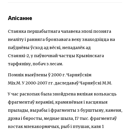
Апісанне
Стаянка першабытнага чалавека эпохі позняга
неаліту і ранняга бронзавага веку знаходзіцца на
паўднёвы ўсход ад вёскі, непадалёк ад
Стаянкі-2, у паўночнай частцы Крывінскага
тарфяніку, побач з лесам.
Помнік выяўлены ў 2000 г. Чарняўскім
Міх.М. У 2000-2007 гг. даследаваў Чарняўскі М.М.
У час раскопак была знойдзена вялікая колькасць
фрагментаў керамікі, крамянёвыя і касцяныя
прылады, вырабы і фрагменты з бурштыну, каменя,
дрэва і бяросты, меднае шыла, 17 тыс. фрагментаў
костак млекакормячых, рыб i птушак, каля 1