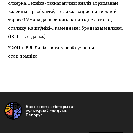
сякерка. Тэхніка-тэхналагічны аналіз атрыманай
калекцыі артэфактаў, яе лакалізацыя на верхняй
тэрасе Нёмана дазваляюць папярэдне датаваць
стаянку Кашэўнікі-1 каменным і бронзавым вякамі
(ІХ-ІІ тыс. да н.э.).
У 2011 г. В.Л. Лакіза абследаваў сучасны
стан помніка.
Банк звестак гісторыка-
культурнай спадчыны
Беларусі