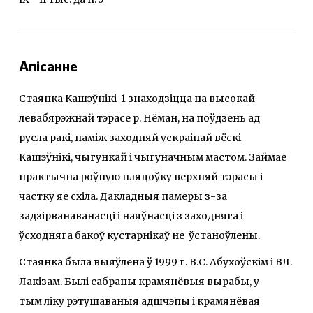
Апісанне
Стаянка Кашэўнікі-1 знаходзіцца на высокай
левабярэжнай тэрасе р. Нёман, на поўдзень ад
русла ракі, паміж заходняй ускраінай вёскі
Кашэўнікі, чыгункай і чыгуначным мастом. Займае
практычна роўную пляцоўку верхняй тэрасы і
частку яе схіла. Дакладныя памеры з-за
задзірванаванасці і наяўнасці з заходняга і
ўсходняга бакоў кустарнікаў не ўстаноўлены.
Стаянка была выяўлена ў 1999 г. В.С. Абухоўскім і ВЛ.
Лакізам. Былі сабраны крамянёвыя вырабы, у
тым ліку рэтушаваныя адшчэпы і крамянёвая