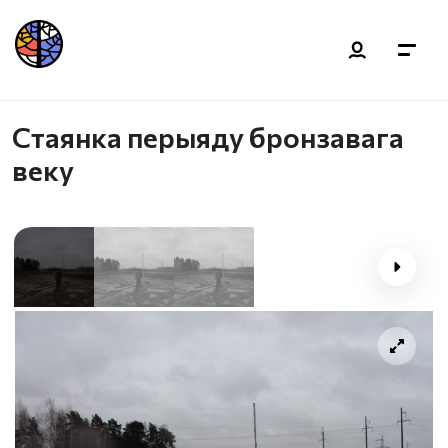
Стаянка перыяду бронзавага
веку