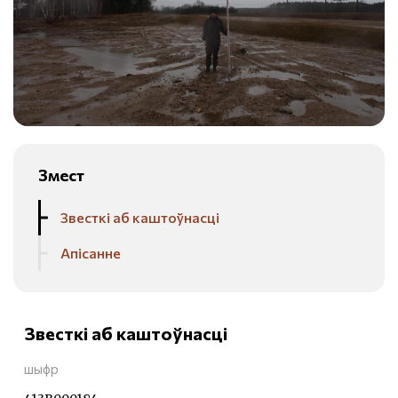
Змест
Звесткі аб каштоўнасці
Апісанне
Звесткі аб каштоўнасці
шыфр