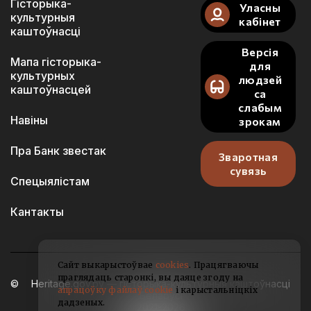
Гісторыка-
Уласны
культурныя
кабінет
каштоўнасці
Версія
Мапа гісторыка-
для
культурных
людзей
каштоўнасцей
са
слабым
Навіны
зрокам
Пра Банк звестак
Зваротная
сувязь
Спецыялістам
Кантакты
Сайт выкарыстоўвае
cookies
. Працягваючы
праглядаць старонкі, вы даяце згоду на
Heritage.gov.by — гісторыка-культурныя каштоўнасці
апрацоўку файлаў cookie
і карыстальніцкіх
Беларусі
дадзеных.
2021-2026