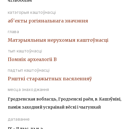
413В000184
катэгорыя каштоўнасці
аб'екты рэгіянальнага значэння
глава
Матэрыяльныя нерухомыя каштоўнасці
тып каштоўнасці
Помнiк археалогii В
падтып каштоўнасці
Рэшткi старажытных пасяленняў
месца знаходжання
Гродзенская вобласць, Гродзенскі раён, в. Кашэўнікі,
паміж заходняй ускраінай вёскі і чыгункай
датаванне
ІХ - ІІ тыс. да н. э