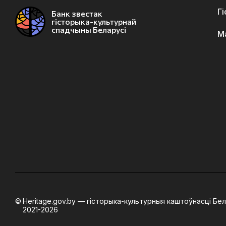
Г
Банк звестак
гісторыка-культурнай
спадчыны Беларусі
М
Heritage.gov.by — гісторыка-культурныя каштоўнасці Бел
2021-2026