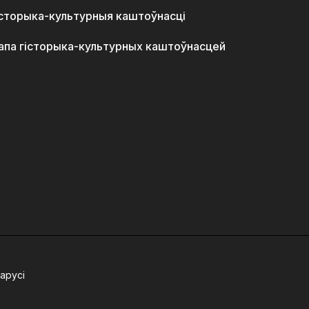
історыка-культурныя каштоўнасці
апа гісторыка-культурных каштоўнасцей
арусі