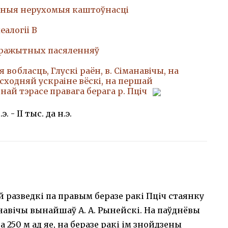
ныя нерухомыя каштоўнасці
еалогii В
аражытных пасяленняў
 вобласць, Глускі раён, в. Сіманавічы, на
сходняй ускраіне вёскі, на першай
ай тэрасе правага берага р. Пціч
.э. - ІІ тыс. да н.э.
й разведкі па правым беразе ракі Пціч стаянку
анавічы вынайшаў А. А. Рынейскі. На паўднёвы
а 250 м ад яе, на беразе ракі ім знойдзены