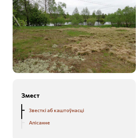
Змест
Звесткі аб каштоўнасці
Апісанне