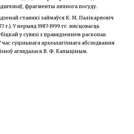
 адшчэпаў, фрагменты ляпнога посуду.
дзенай стаянкі займаўся К. М. Палікарповіч
977 г.). У перыяд 1987-1999 гг. мясцовасць
убіцкай у сувязі з правядзеннем раскопак
 час суцэльнага археалагічнага абследвання
 ізноў аглядалася В. Ф. Капыціным.