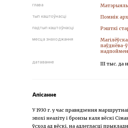
глава
Матэрыяль
тып каштоўнасці
Помнiк арх
падтып каштоўнасці
Рэшткi ст
месца знаходжання
Магілёўская
паўднёва-ў
надпойменн
датаванне
ІІІ тыс. да н
Апісанне
У 1930 г. у час правядзення маршрутна
эпохі неаліту і бронзы каля вёскі Сім
ўсход ад вёскі, на адлегласці прыкладн