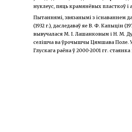
нуклеус, пяць крамянёвых пласткоў і
Пытаннямі, звязанымі з існаваннем да
(1932 г.), даследаваў яе В. Ф. Капыцін (1
вывучалася М. І. Лашанковым і Н. М. Д
селішча ва ўрочышчы Цямшава Поле. У
Глускага раёна ў 2000-2001 гг. стаянка