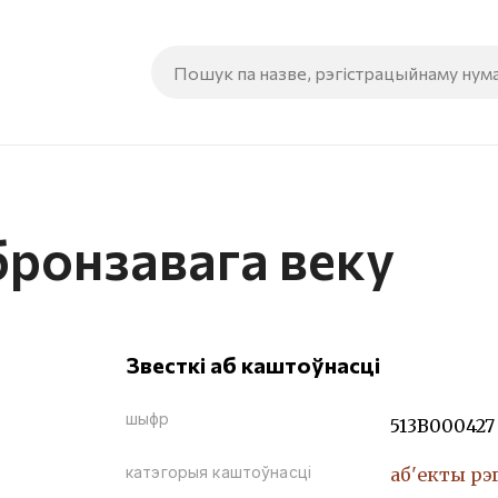
бронзавага веку
Звесткі аб каштоўнасці
шыфр
513В000427
катэгорыя каштоўнасці
аб'екты рэ