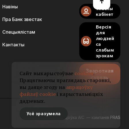
Навіны
Уласны
кабінет
Пра Банк звестак
Версія
Спецыялістам
для
людзей
са
Кантакты
слабым
зрокам
Зваротная
Сайт выкарыстоўвае
cookies
.
сувязь
Працягваючы праглядаць старонкі,
вы даяце згоду на
апрацоўку
файлаў cookie
і карыстальніцкіх
дадзеных.
Усё зразумела
Распрацоўка АІС
— кампанія PRAS