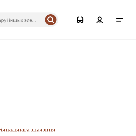
гіянальнага значэння