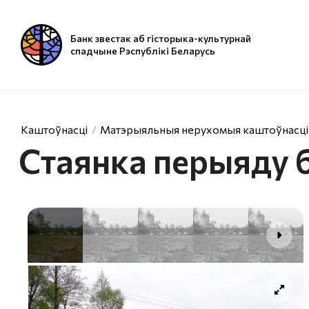
Банк звестак аб гісторыка-культурнай
спадчыне Рэспублікі Беларусь
Каштоўнасці
Матэрыяльныя нерухомыя каштоўнасці
Стаянка перыяду 