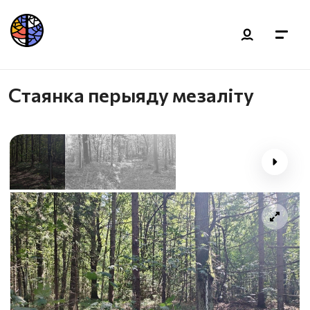
Стаянка перыяду мезаліту