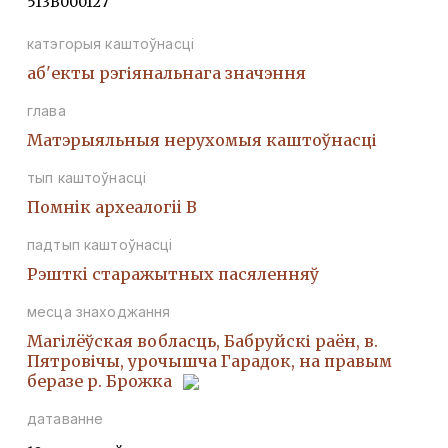
513В000127
катэгорыя каштоўнасці
аб'екты рэгіянальнага значэння
глава
Матэрыяльныя нерухомыя каштоўнасці
тып каштоўнасці
Помнiк археалогii В
падтып каштоўнасці
Рэшткi старажытных пасяленняў
месца знаходжання
Магілёўская вобласць, Бабруйскі раён, в.
Пятровічы, урочышча Гарадок, на правым
беразе р. Брожка
датаванне