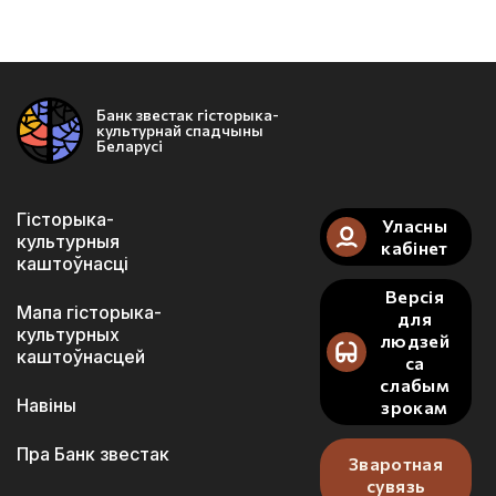
Банк звестак гісторыка-
культурнай спадчыны
Беларусі
Гісторыка-
Уласны
культурныя
кабінет
каштоўнасці
Версія
Мапа гісторыка-
для
культурных
людзей
каштоўнасцей
са
слабым
Навіны
зрокам
Пра Банк звестак
Зваротная
сувязь