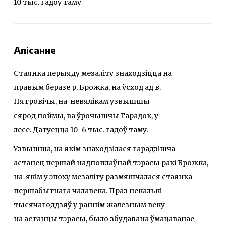
10 тыс. гадоў таму
Апісанне
Стаянка перыяду мезаліту знаходзіцца на
правым беразе р. Брожка, на ўсход ад в.
Пятровічы, на невялікам узвышшы
сярод поймы, ва ўрочышчы Гарадок, у
лесе. Датуецца 10-6 тыс. гадоў таму.
Узвышша, на якім знаходзілася гарадзішча -
астанец першай надпоплаўнай тэрасы ракі Брожка,
на якім у эпоху мезаліту размяшчалася стаянка
першабытнага чалавека. Праз некалькі
тысячагоддзяў у раннім жалезным веку
на астанцы тэрасы, было збудавана ўмацаванае