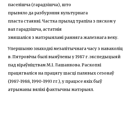
паселішча (гарадзішча), што
прывяло да разбурэння культурнага
пласта стаянкі. Частка прылад трапіла з пяском у
вал гарадзішча, астатнія
змяшаліся з матэрыяламі ранняга жалезнага веку.
Упершыню знаходкі мезалітычнага часу з наваколіц
в. Пятровічы былі выяўлены у 1987 г. экспедыцыяй
пад кіраўніцтвам М.І. Лашанкова. Раскопкі
працягваліся на працягу шасці палявых сезонаў
(1987-1988, 1990-1993 гг.), у працэсе якіх быў
атрыманы вялікі фактычны матэрыял.