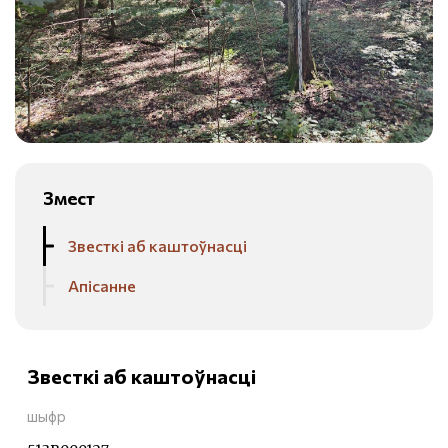
Змест
Звесткі аб каштоўнасці
Апісанне
Звесткі аб каштоўнасці
шыфр