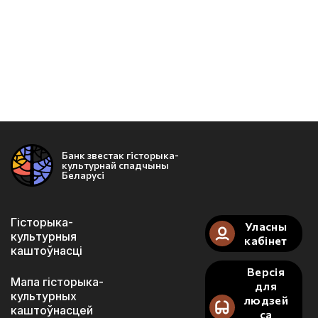
Банк звестак гісторыка-
культурнай спадчыны
Беларусі
Гісторыка-
Уласны
культурныя
кабінет
каштоўнасці
Версія
Мапа гісторыка-
для
культурных
людзей
каштоўнасцей
са