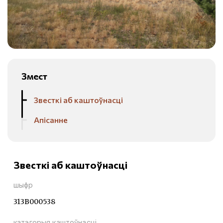
Змест
Звесткі аб каштоўнасці
Апісанне
Звесткі аб каштоўнасці
шыфр
313В000538
катэгорыя каштоўнасці