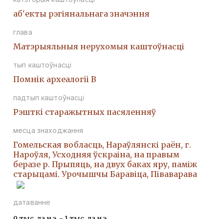
аб'екты рэгіянальнага значэння
глава
Матэрыяльныя нерухомыя каштоўнасці
тып каштоўнасці
Помнiк археалогii В
падтып каштоўнасці
Рэшткi старажытных пасяленняў
месца знаходжання
Гомельская вобласць, Нараўлянскі раён, г.
Нароўля, Усходняя ўскраіна, на правым
беразе р. Прыпяць, на двух баках яру, паміж
старыцамі. Урочышчы Баравіца, Піваварава
датаванне
9 тыс. да н.э. - 1 тыс. да н.э.