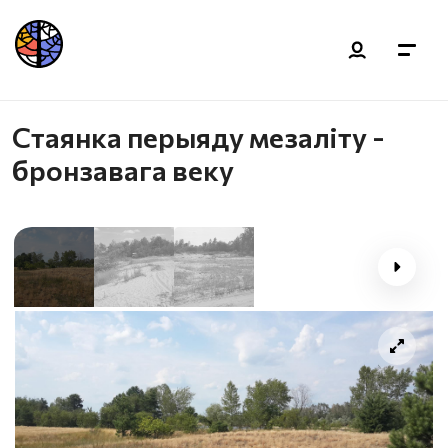
Стаянка перыяду мезаліту -
бронзавага веку