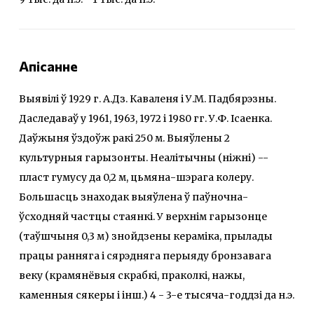
Апісанне
Выявілі ў 1929 г. А.Дз. Каваленя і У.М. Падбярэзны.
Даследаваў у 1961, 1963, 1972 і 1980 гг. У.Ф. Ісаенка.
Даўжыня ўздоўж ракі 250 м. Выяўлены 2
культурныя гарызонты. Неалітычны (ніжні) --
пласт гумусу да 0,2 м, цьмяна-шэрага колеру.
Большасць знаходак выяўлена ў паўночна-
ўсходняй частцы стаянкі. У верхнім гарызонце
(таўшчыня 0,3 м) знойдзены кераміка, прылады
працы ранняга і сярэдняга перыяду бронзавага
веку (крамянёвыя скрабкі, праколкі, нажы,
каменныя сякеры і інш.) 4 - 3-е тысяча-годдзі да н.э.