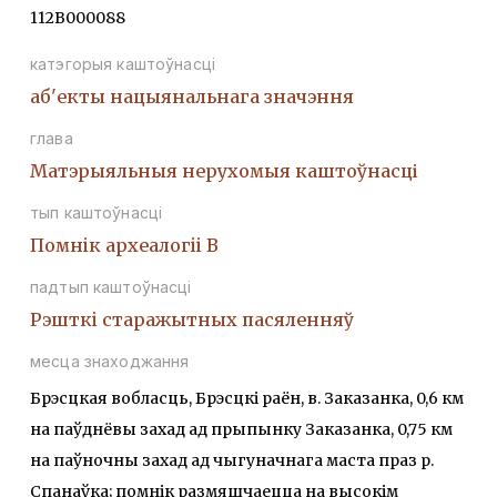
112В000088
катэгорыя каштоўнасці
аб'екты нацыянальнага значэння
глава
Матэрыяльныя нерухомыя каштоўнасці
тып каштоўнасці
Помнiк археалогii В
падтып каштоўнасці
Рэшткi старажытных пасяленняў
месца знаходжання
Брэсцкая вобласць, Брэсцкі раён, в. Заказанка, 0,6 км
на паўднёвы захад ад прыпынку Заказанка, 0,75 км
на паўночны захад ад чыгуначнага маста праз р.
Спанаўка; помнік размяшчаецца на высокім