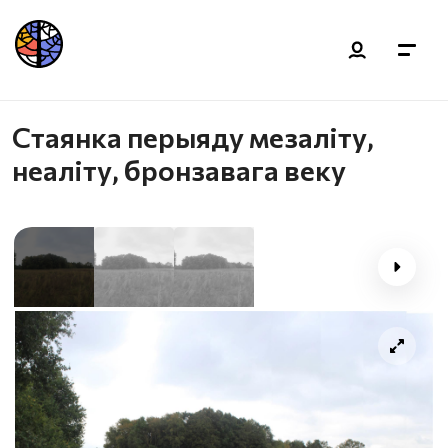
Стаянка перыяду мезаліту,
неаліту, бронзавага веку