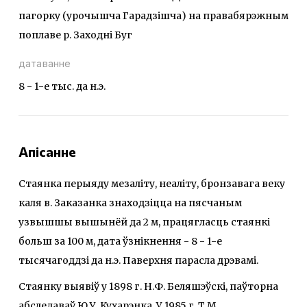
пагорку (урочышча Гарадзішча) на правабярэжным
поплаве р. Заходні Буг
датаванне
8 - 1-е тыс. да н.э.
Апісанне
Стаянка перыяду мезаліту, неаліту, бронзавага веку
каля в. Заказанка знаходзіцца на пясчаным
узвышшы вышынёй да 2 м, працягласць стаянкi
больш за 100 м, дата ўзнікнення - 8 - 1-е
тысячагоддзі да н.э. Паверхня парасла дрэвамі.
Стаянку выявіў у 1898 г. Н.Ф. Беляшэўскі, паўторна
абследаваў Ю.У. Кухарэнка. У 1985 г. Т.М.