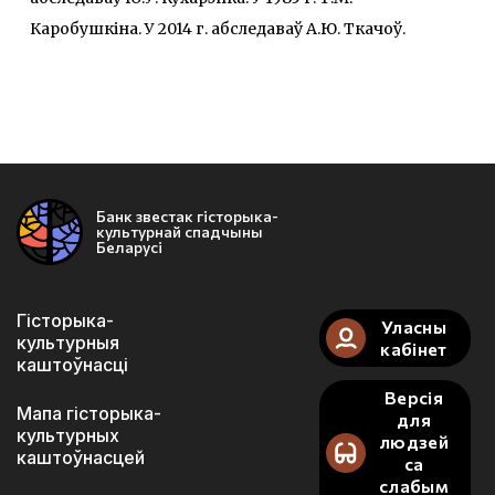
Каробушкіна. У 2014 г. абследаваў А.Ю. Ткачоў.
Банк звестак гісторыка-
культурнай спадчыны
Беларусі
Гісторыка-
Уласны
культурныя
кабінет
каштоўнасці
Версія
Мапа гісторыка-
для
культурных
людзей
каштоўнасцей
са
слабым