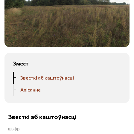
Змест
Звесткі аб каштоўнасці
Апісанне
Звесткі аб каштоўнасці
шыфр