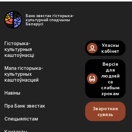
Банк звестак гісторыка-
культурнай спадчыны
Беларусі
Гісторыка-
Уласны
культурныя
кабінет
каштоўнасці
Версія
Мапа гісторыка-
для
культурных
людзей
каштоўнасцей
са
слабым
Навіны
зрокам
Пра Банк звестак
Зваротная
сувязь
Спецыялістам
Кантакты