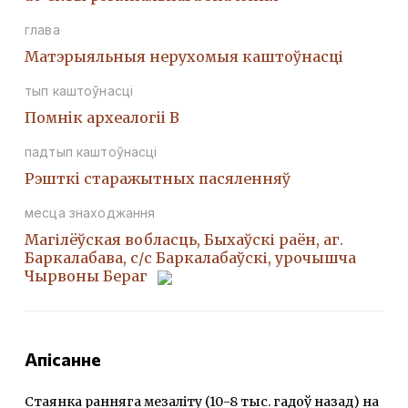
глава
Матэрыяльныя нерухомыя каштоўнасці
тып каштоўнасці
Помнiк археалогii В
падтып каштоўнасці
Рэшткi старажытных пасяленняў
месца знаходжання
Магілёўская вобласць, Быхаўскі раён, аг.
Баркалабава, с/с Баркалабаўскі, урочышча
Чырвоны Бераг
Апісанне
Стаянка ранняга мезаліту (10-8 тыс. гадоў назад) на