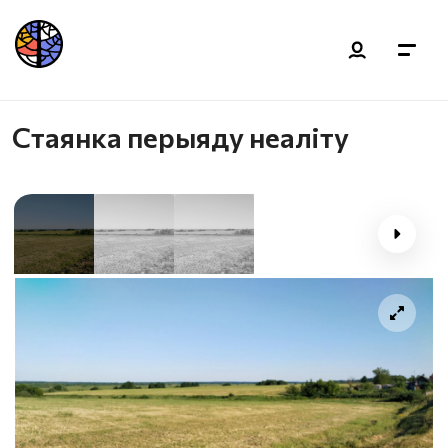
Стаянка перыяду неаліту