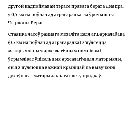
другой надпоймавай тэрасе правага берага Дняпра,
у 0,5 км на поўнач ад аграгарадка, ва ўрочышчы
Чырвоны Бераг.
Стаянка часоў ранняга мезаліта каля аг.Баркалабава
(0,5 км на поўнач ад аграгарадка) з’яўляецца
матэрыяльным археалагічным помнікам і
ўтрымлівае ўнікальныя археалагічныя матэрыялы,
якія з’яўляюцца важнай крыніцай па вывучэнні
духоўнага і матэрыяльнага свету продкаў.