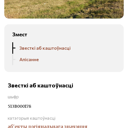
Змест
Звесткі аб каштоўнасці
Апісанне
Звесткі аб каштоўнасці
шыфр
513В000178
катэгорыя каштоўнасці
аб'екты рэгіянальнага значэння