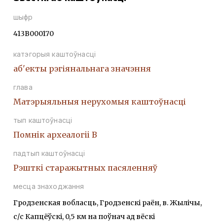
шыфр
413В000170
катэгорыя каштоўнасці
аб'екты рэгіянальнага значэння
глава
Матэрыяльныя нерухомыя каштоўнасці
тып каштоўнасці
Помнiк археалогii В
падтып каштоўнасці
Рэшткi старажытных пасяленняў
месца знаходжання
Гродзенская вобласць, Гродзенскі раён, в. Жылічы,
с/с Капцёўскі, 0,5 км на поўнач ад вёскі