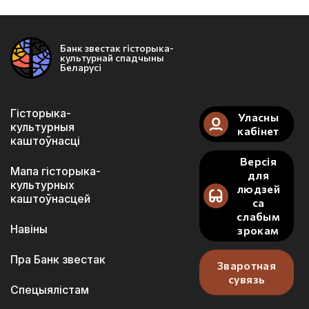
Банк звестак гісторыка-
культурнай спадчыны
Беларусі
Гісторыка-
Уласны
культурныя
кабінет
каштоўнасці
Версія
Мапа гісторыка-
для
культурных
людзей
каштоўнасцей
са
слабым
Навіны
зрокам
Пра Банк звестак
Зваротная
сувязь
Спецыялістам