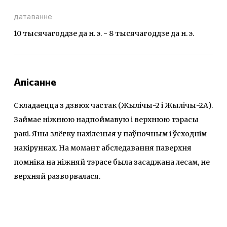
датаванне
10 тысячагоддзе да н. э. - 8 тысячагоддзе да н. э.
Апісанне
Складаецца з дзвюх частак (Жылічы-2 і Жылічы-2А).
Займае ніжнюю надпоймавую і верхнюю тэрасы
ракі. Яны злёгку нахіленыя у паўночным і ўсходнім
накірунках. На момант абследавання паверхня
помніка на ніжняй тэрасе была засаджана лесам, не
верхняй разворвалася.