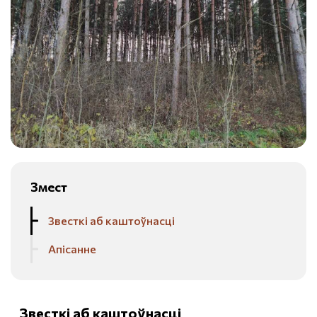
Змест
Звесткі аб каштоўнасці
Апісанне
Звесткі аб каштоўнасці