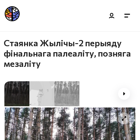
Стаянка Жылічы-2 перыяду
фінальнага палеаліту, позняга
мезаліту