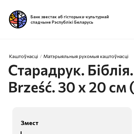
Банк звестак аб гісторыка-культурнай
спадчыне Рэспублікі Беларусь
Каштоўнасці
Матэрыяльныя рухомыя каштоўнасці
Старадрук. Біблія.
Brześć. 30 х 20 см
Змест