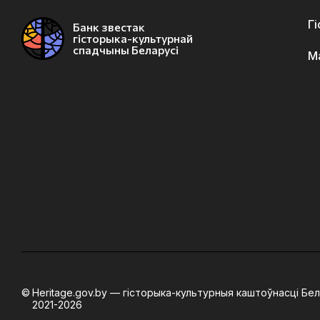
Г
Банк звестак
гісторыка-культурнай
спадчыны Беларусі
М
Heritage.gov.by — гісторыка-культурныя каштоўнасці Бел
2021-2026