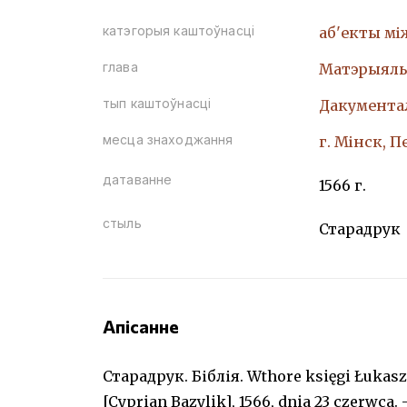
катэгорыя каштоўнасці
аб'екты мі
глава
Матэрыяль
тып каштоўнасці
Дакумента
месца знаходжання
г. Мінск, 
датаванне
1566 г.
стыль
Старадрук
Апісанне
Старадрук. Біблія. Wthore księgi Łukas
[Cyprian Bazylik], 1566, dnia 23 czerwca. – [