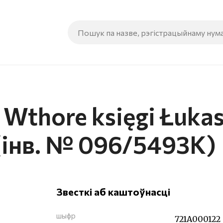
 Wthore księgi Łukas
 (інв. № 096/5493К)
Звесткі аб каштоўнасці
шыфр
721А000122