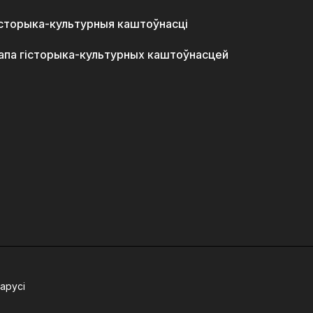
історыка-культурныя каштоўнасці
апа гісторыка-культурных каштоўнасцей
арусі