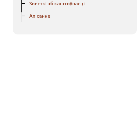
Звесткі аб каштоўнасці
Апісанне