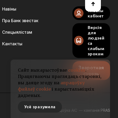
Навіны
Уласны
кабінет
Пра Банк звестак
Версія
Спецыялістам
для
людзей
са
Кантакты
слабым
зрокам
Зваротная
Сайт выкарыстоўвае
cookies
.
сувязь
Працягваючы праглядаць старонкі,
вы даяце згоду на
апрацоўку
файлаў cookie
і карыстальніцкіх
дадзеных.
Усё зразумела
Распрацоўка АІС
— кампанія PRAS