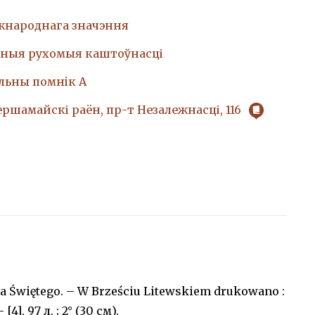
жнароднага значэння
ныя рухомыя каштоўнасці
льны помнiк А
Першамайскі раён, пр-т Незалежнасці, 116
za Świętego. – W Brześciu Litewskiem drukowano :
4], 97 л. ; 2° (30 см).