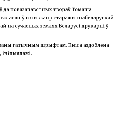
ў да новазапаветных твораў Томаша
шых асвоіў гэты жанр старажытнабеларускай
ай на сучасных землях Беларусі друкарні ў
аваны гатычным шрыфтам. Кніга аздоблена
, ініцыяламі.