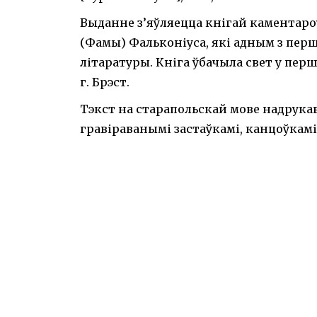
Выданне з’яўляецца кнігай каментаро
(Фамы) Фальконіуса, які адным з пер
літаратуры. Кніга ўбачыла свет у перш
г. Брэст.
Тэкст на старапольскай мове надрук
гравіраванымі застаўкамі, канцоўкамі