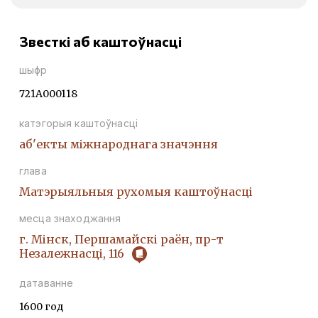
Звесткі аб каштоўнасці
шыфр
721А000118
катэгорыя каштоўнасці
аб'екты міжнароднага значэння
глава
Матэрыяльныя рухомыя каштоўнасці
месца знаходжання
г. Мінск, Першамайскі раён, пр-т
Незалежнасці, 116
датаванне
1600 год