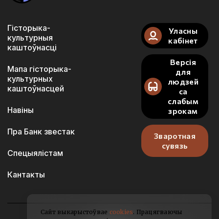
Гісторыка-
Уласны
культурныя
кабінет
каштоўнасці
Версія
Мапа гісторыка-
для
культурных
людзей
каштоўнасцей
са
слабым
Навіны
зрокам
Пра Банк звестак
Зваротная
сувязь
Спецыялістам
Кантакты
Сайт выкарыстоўвае
cookies
. Працягваючы