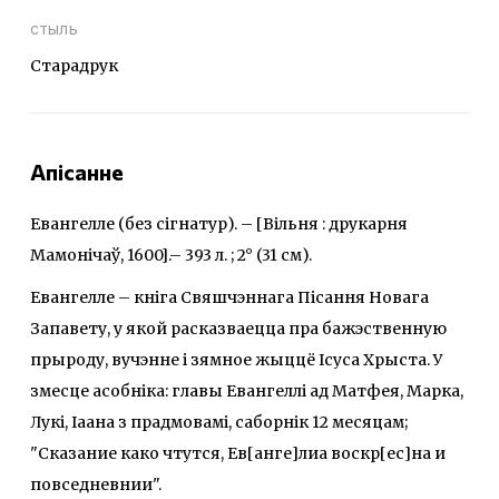
стыль
Старадрук
Апісанне
Евангелле (без сігнатур). – [Вільня : друкарня
Мамонічаў, 1600].– 393 л. ; 2° (31 см).
Евангелле – кніга Свяшчэннага Пісання Новага
Запавету, у якой расказваецца пра бажэственную
прыроду, вучэнне і зямное жыццё Ісуса Хрыста. У
змесце асобніка: главы Евангеллі ад Матфея, Марка,
Лукі, Іаана з прадмовамі, саборнік 12 месяцам;
"Сказание како чтутся, Ев[анге]лиа воскр[ес]на и
повседневнии".