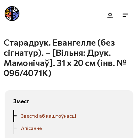
Старадрук. Евангелле (без
сігнатур). – [Вільня: Друк.
Мамонічаў]. 31 х 20 см (інв. №
096/4071К)
Змест
Звесткі аб каштоўнасці
Апісанне