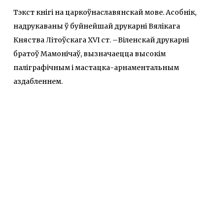
Тэкст кнігі на царкоўнаславянскай мове. Асобнік,
надрукаваны ў буйнейшай друкарні Вялікага
Княства Літоўскага XVI ст. –Віленскай друкарні
братоў Мамонічаў, вызначаецца высокім
паліграфічным і мастацка-арнаментальным
аздабленнем.