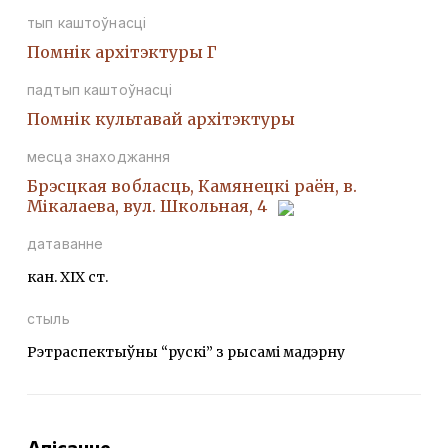
тып каштоўнасці
Помнiк архiтэктуры Г
падтып каштоўнасці
Помнiк культавай архiтэктуры
месца знаходжання
Брэсцкая вобласць, Камянецкі раён, в.
Мікалаева, вул. Школьная, 4
датаванне
кан. ХІХ ст.
стыль
Рэтраспектыўны “рускі” з рысамі мадэрну
Апісанне