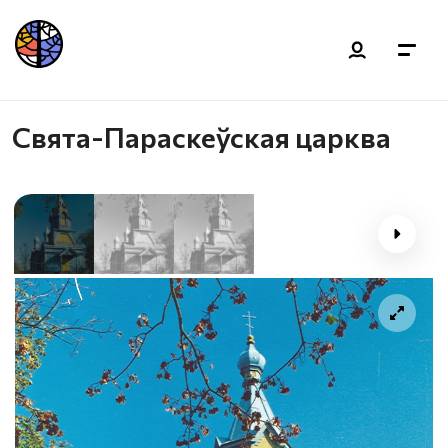
Свята-Параскеўская царква