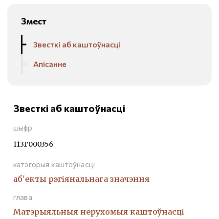
Змест
Звесткі аб каштоўнасці
Апісанне
Звесткі аб каштоўнасці
шыфр
113Г000356
катэгорыя каштоўнасці
аб'екты рэгіянальнага значэння
глава
Матэрыяльныя нерухомыя каштоўнасці