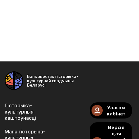
Банк звестак гісторыка-
культурнай спадчыны
Беларусі
Гісторыка-
Уласны
культурныя
кабінет
каштоўнасці
Версія
Мапа гісторыка-
для
культурных