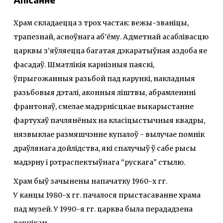
Храм складаецца з трох частак: вежы-званіцы,
трапезнай, асноўнага аб’ёму. Адметнай асаблівасцю
царквы з’яўляецца багатая дэкаратыўная аздоба яе
фасадаў. Шматлікія карнізныя паяскі,
ўпрыгожанныя разьбой пад карункі, накладныя
разьбовыя дэталі, аконныя ліштвы, абрамленнні
франтонаў, смелае мадэрнісцкае выкарыстанне
фартухаў пачлянёных на класіцыстычныя квадры,
нязвыклае размяшчэнне купалоў - вылучае помнік
драўлянага дойлідства, які спалучыў ў сабе рысы
мадэрну і рэтраспектыўнага “рускага" стылю.
Храм быў зачынены напачатку 1960-х гг.
У канцы 1980-х гг. пачалося прыстасаванне храма
пад музей. У 1990-я гг. царква была перададзена