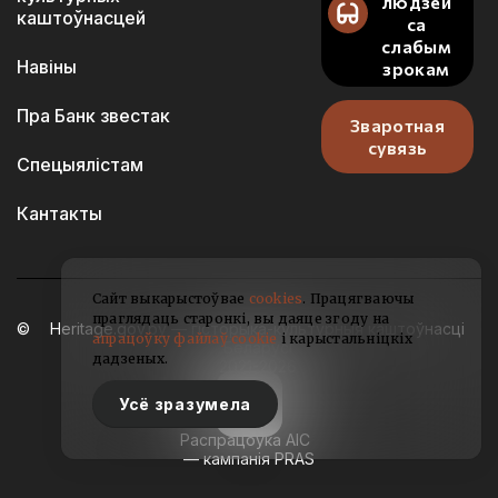
людзей
каштоўнасцей
са
слабым
Навіны
зрокам
Пра Банк звестак
Зваротная
сувязь
Спецыялістам
Кантакты
Сайт выкарыстоўвае
cookies
. Працягваючы
праглядаць старонкі, вы даяце згоду на
Heritage.gov.by — гісторыка-культурныя каштоўнасці
апрацоўку файлаў cookie
і карыстальніцкіх
Беларусі
дадзеных.
2021-2026
Усё зразумела
Распрацоўка АІС
— кампанія PRAS