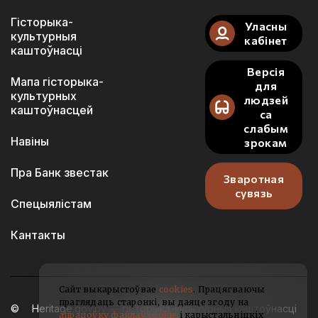
Гісторыка-
Уласны
культурныя
кабінет
каштоўнасці
Версія
Мапа гісторыка-
для
культурных
людзей
каштоўнасцей
са
слабым
Навіны
зрокам
Пра Банк звестак
Зваротная
сувязь
Спецыялістам
Кантакты
Сайт выкарыстоўвае
cookies
. Працягваючы
праглядаць старонкі, вы даяце згоду на
Heritage.gov.by — гісторыка-культурныя каштоўнасці
апрацоўку файлаў cookie
і карыстальніцкіх