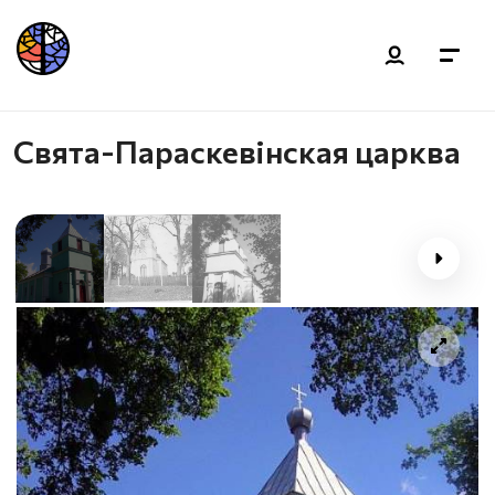
Свята-Параскевінская царква