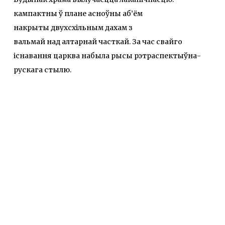
кампактны ў плане асноўны аб’ём
накрыты двухсхільным дахам з
вальмай над алтарнай часткай. За час свайго
існавання царква набыла рысы рэтраспектыўна-
рускага стылю.