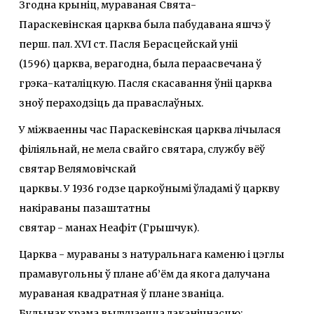
Згодна крыніц, мураваная Свята-
Параскевінская царква была пабудавана яшчэ ў
перш. пал. XVI ст. Пасля Берасцейскай уніі
(1596) царква, верагодна, была пераасвечана ў
грэка-каталіцкую. Пасля скасавання ўніі царква
зноў пераходзіць да праваслаўных.
У міжваенны час Параскевінская царква лічылася
філіяльнай, не мела свайго святара, службу вёў
святар Велямовічскай
царквы. У 1936 годзе царкоўнымі ўладамі ў царкву
накіраваны пазаштатны
святар - манах Неафіт (Грышчук).
Царква - мураваны з натуральнага каменю і цэглы
прамавугольны ў плане аб’ём да якога далучана
мураваная квадратная ў плане званіца.
Будынак храма вылучаецца лаканічнасцю: