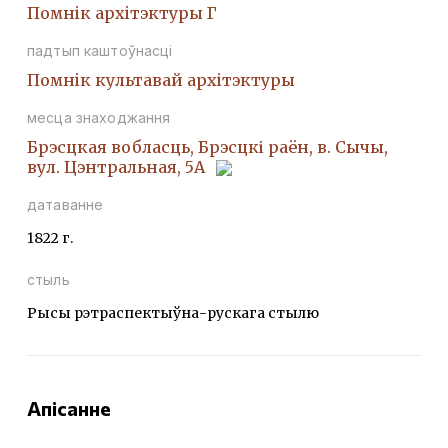
Помнiк архiтэктуры Г
падтып каштоўнасці
Помнiк культавай архiтэктуры
месца знаходжання
Брэсцкая вобласць, Брэсцкі раён, в. Сычы,
вул. Цэнтральная, 5А
датаванне
1822 г.
стыль
Рысы рэтраспектыўна-рускага стылю
Апісанне