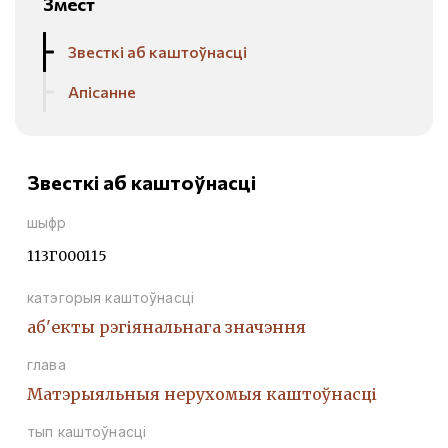
Змест
Звесткі аб каштоўнасці
Апісанне
Звесткі аб каштоўнасці
шыфр
113Г000115
катэгорыя каштоўнасці
аб'екты рэгіянальнага значэння
глава
Матэрыяльныя нерухомыя каштоўнасці
тып каштоўнасці