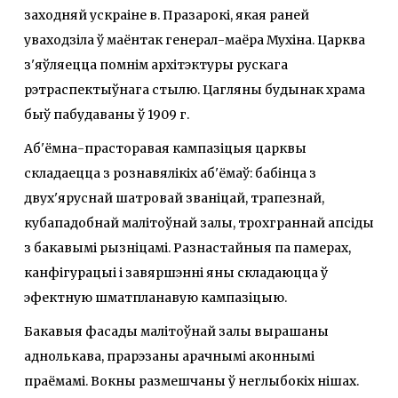
заходняй ускраіне в. Празарокі, якая раней
уваходзіла ў маёнтак генерал-маёра Мухіна. Царква
з'яўляецца помнім архітэктуры рускага
рэтраспектыўнага стылю. Цагляны будынак храма
быў пабудаваны ў 1909 г.
Аб'ёмна-прасторавая кампазіцыя царквы
складаецца з рознавялікіх аб'ёмаў: бабінца з
двух'яруснай шатровай званіцай, трапезнай,
кубападобнай малітоўнай залы, трохграннай апсіды
з бакавымі рызніцамі. Разнастайныя па памерах,
канфігурацыі і завяршэнні яны складаюцца ў
эфектную шматпланавую кампазіцыю.
Бакавыя фасады малітоўнай залы вырашаны
аднолькава, прарэзаны арачнымі аконнымі
праёмамі. Вокны размешчаны ў неглыбокіх нішах.