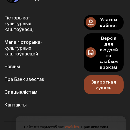
Гісторыка-
Уласны
культурныя
кабінет
каштоўнасці
Версія
Мапа гісторыка-
для
культурных
людзей
каштоўнасцей
са
слабым
Навіны
зрокам
Пра Банк звестак
Зваротная
сувязь
Спецыялістам
Кантакты
Сайт выкарыстоўвае
cookies
. Працягваючы