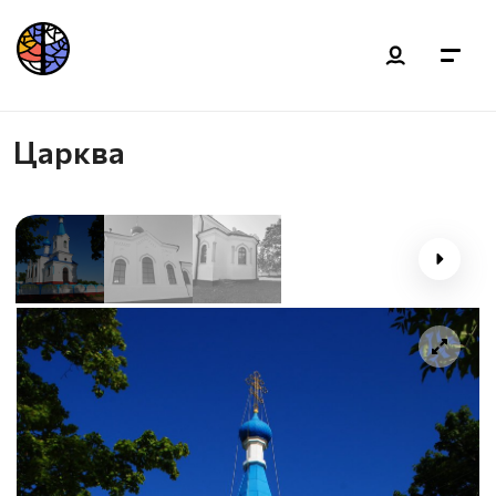
Царква