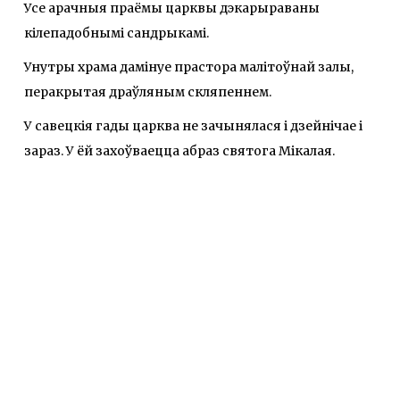
Усе арачныя праёмы царквы дэкарыраваны
кілепадобнымі сандрыкамі.
Унутры храма дамінуе прастора малітоўнай залы,
перакрытая драўляным скляпеннем.
У савецкія гады царква не зачынялася і дзейнічае і
зараз. У ёй захоўваецца абраз святога Мікалая.