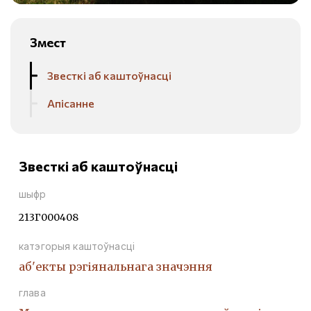
Змест
Звесткі аб каштоўнасці
Апісанне
Звесткі аб каштоўнасці
шыфр
213Г000408
катэгорыя каштоўнасці
аб'екты рэгіянальнага значэння
глава