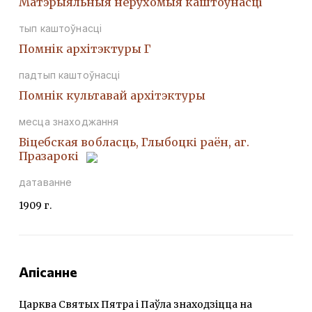
Матэрыяльныя нерухомыя каштоўнасці
тып каштоўнасці
Помнiк архiтэктуры Г
падтып каштоўнасці
Помнiк культавай архiтэктуры
месца знаходжання
Віцебская вобласць, Глыбоцкі раён, аг.
Празарокі
датаванне
1909 г.
Апісанне
Царква Святых Пятра і Паўла знаходзіцца на