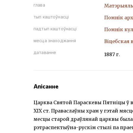
глава
Матэрыяль
тып каштоўнасці
Помнiк арх
падтып каштоўнасці
Помнiк кул
месца знаходжання
Віцебская 
датаванне
1887 г.
Апісанне
Царква Святой Параскевы Пятніцы ў в
ХІХ ст. Праваслаўны храм у гэтай мясцов
месцы старой драўлянай царквы была 
рэтраспектыўна-рускім стылі па праек