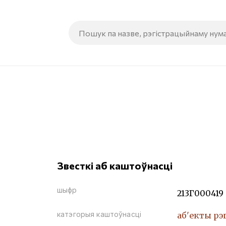
Звесткі аб каштоўнасці
шыфр
213Г000419
катэгорыя каштоўнасці
аб'екты рэ