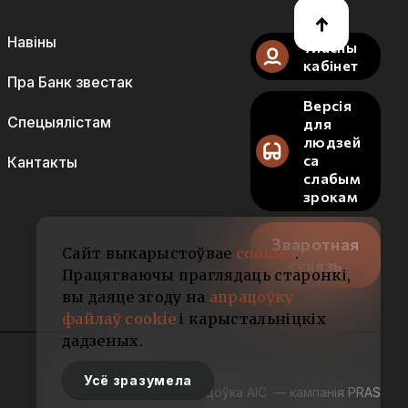
Навіны
Уласны
кабінет
Пра Банк звестак
Версія
Спецыялістам
для
людзей
са
Кантакты
слабым
зрокам
Зваротная
Сайт выкарыстоўвае
cookies
.
сувязь
Працягваючы праглядаць старонкі,
вы даяце згоду на
апрацоўку
файлаў cookie
і карыстальніцкіх
дадзеных.
Усё зразумела
Распрацоўка АІС
— кампанія PRAS