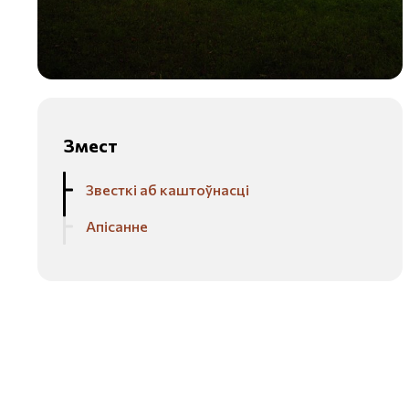
Змест
Звесткі аб каштоўнасці
Апісанне