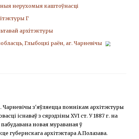
ныя нерухомыя каштоўнасці
iтэктуры Г
ьтавай архiтэктуры
вобласць, Глыбоцкі раён, аг. Чарневічы
. Чарневічы з'яўляецца помнікам архітэктуры
асці існаваў з сярэдзіны XVI ст. У 1887 г. на
пабудавана новая мураваная ў
це губернскага архітэктара А.Полазава.