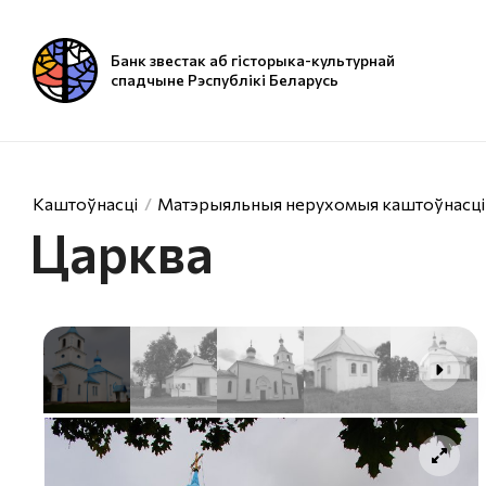
Банк звестак аб гісторыка-культурнай
спадчыне Рэспублікі Беларусь
Каштоўнасці
Матэрыяльныя нерухомыя каштоўнасці
Царква