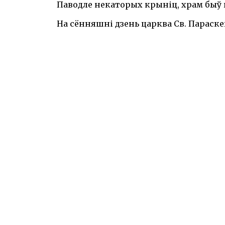
Паводле некаторых крыніц, храм быў па
На сённяшні дзень царква Св. Параске