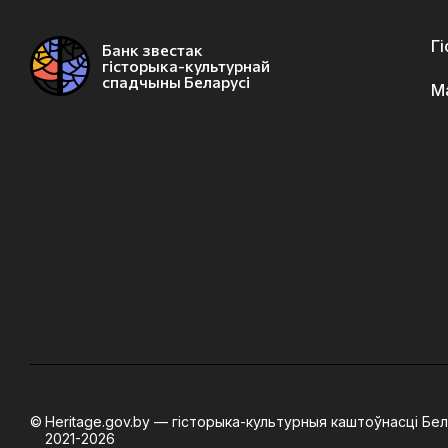
Г
Банк звестак
гісторыка-культурнай
спадчыны Беларусі
М
Heritage.gov.by — гісторыка-культурныя каштоўнасці Бел
2021-2026