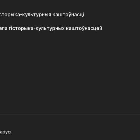
історыка-культурныя каштоўнасці
апа гісторыка-культурных каштоўнасцей
арусі