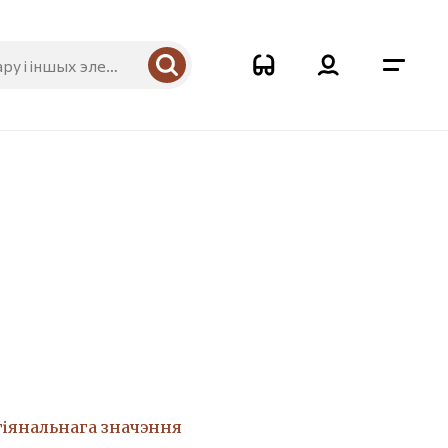
гіянальнага значэння