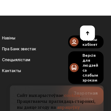
Навіны
Уласны
кабінет
Пра Банк звестак
Версія
Спецыялістам
для
людзей
са
Кантакты
слабым
зрокам
Зваротная
Сайт выкарыстоўвае
cookies
.
сувязь
Працягваючы праглядаць старонкі,
вы даяце згоду на
апрацоўку