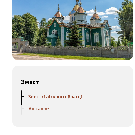
Змест
Звесткі аб каштоўнасці
Апісанне