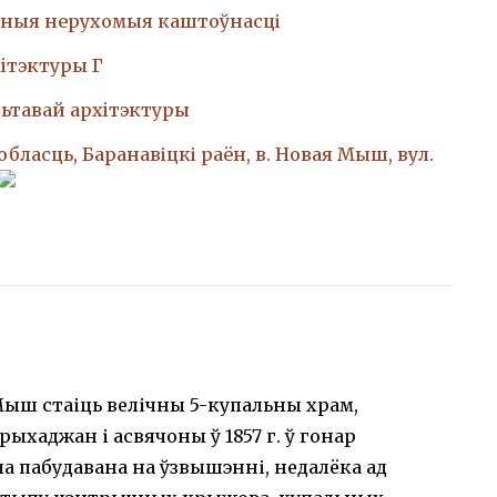
ныя нерухомыя каштоўнасці
iтэктуры Г
ьтавай архiтэктуры
обласць, Баранавіцкі раён, в. Новая Мыш, вул.
ыш стаіць велічны 5-купальны храм,
рыхаджан і асвячоны ў 1857 г. ў гонар
а пабудавана на ўзвышэнні, недалёка ад