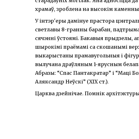
старадаўніх могілак. Яна адносіцца
храмаў, зроблена на высокім каменны
У інтэр'еры дамінуе прастора цэнтрал
светлавы 8-гранны барабан, падтрым
сячэнні ўстоямі. Бакавыя прыдзелы, а
шырокімі праёмамі са скошанымі верхн
выкарыстаны прамавугольныя і фігурн
вылучана драўляным 1-ярусным белапа
Абразы: “Спас Пантакратар” і “Маці Бож
Аляксандр Неўскі” (ХІХ ст.).
Царква дзейнічае. Помнік архітэктуры