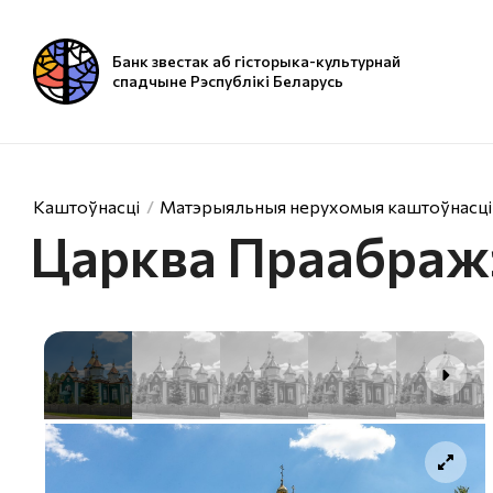
Банк звестак аб гісторыка-культурнай
спадчыне Рэспублікі Беларусь
Каштоўнасці
Матэрыяльныя нерухомыя каштоўнасці
Царква Праабраж