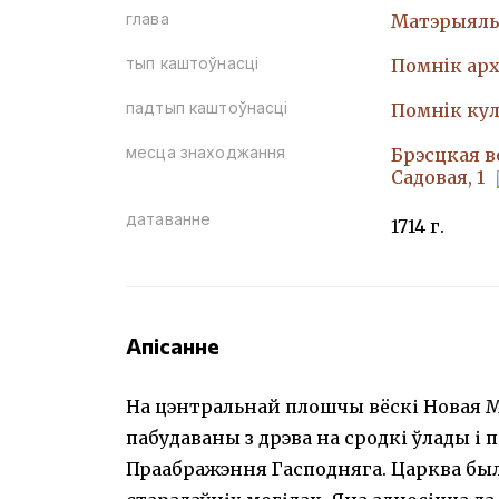
глава
Матэрыяль
тып каштоўнасці
Помнiк арх
падтып каштоўнасці
Помнiк кул
месца знаходжання
Брэсцкая в
Садовая, 1
датаванне
1714 г.
Апісанне
На цэнтральнай плошчы вёскі Новая М
пабудаваны з дрэва на сродкі ўлады і п
Праабражэння Гасподняга. Царква был