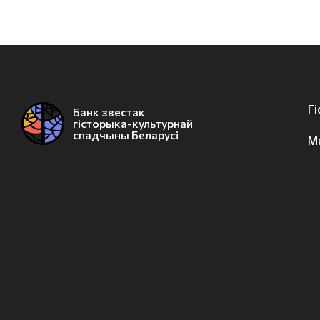
Г
Банк звестак
гісторыка-культурнай
спадчыны Беларусі
М