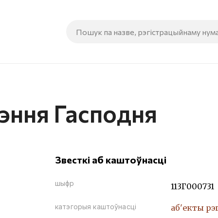
эння Гасподня
Звесткі аб каштоўнасці
шыфр
113Г000731
катэгорыя каштоўнасці
аб'екты рэ