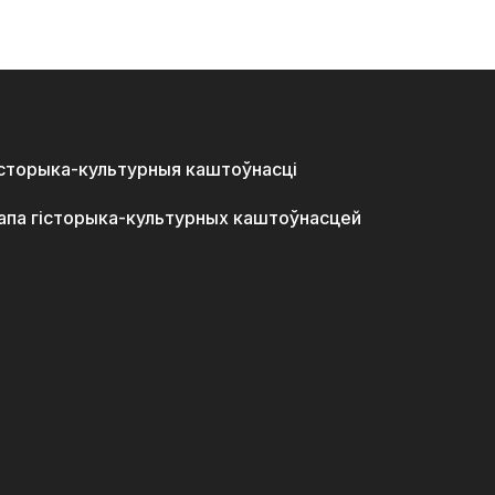
історыка-культурныя каштоўнасці
апа гісторыка-культурных каштоўнасцей