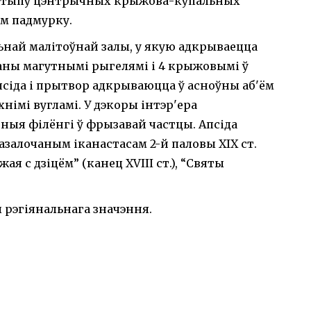
 да тыпу цэнтрычных крыжова-купальных
м падмурку.
ьнай малітоўнай залы, у якую адкрываецца
аны магутнымі рыгелямі і 4 крыжовымі ў
псіда і прытвор адкрываюцца ў асноўны аб'ём
імі вугламі. У дэкоры інтэр'ера
ыя філёнгі ў фрызавай частцы. Апсіда
залочаным іканастасам 2-й паловы ХІХ ст.
ая с дзіцём” (канец XVIII ст.), “Святы
 рэгіянальнага значэння.