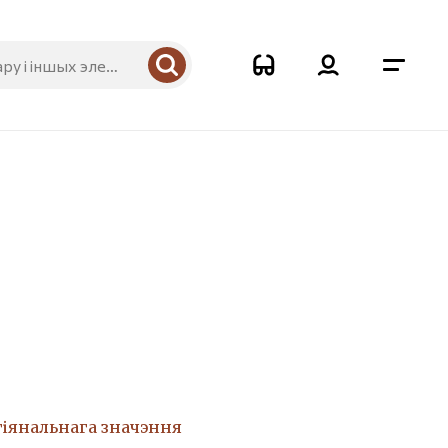
гіянальнага значэння