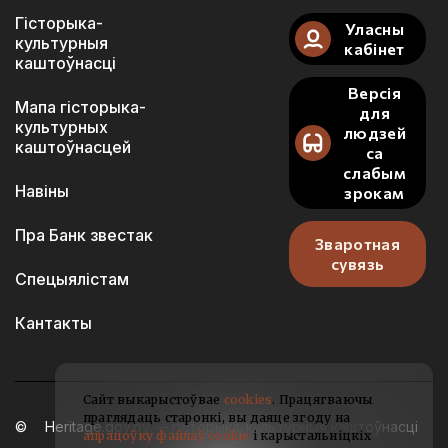
Гісторыка-
Уласны
культурныя
кабінет
каштоўнасці
Версія
Мапа гісторыка-
для
культурных
людзей
каштоўнасцей
са
слабым
Навіны
зрокам
Пра Банк звестак
Зваротная
сувязь
Спецыялістам
Кантакты
Сайт выкарыстоўвае
cookies
. Працягваючы
праглядаць старонкі, вы даяце згоду на
Heritage.gov.by — гісторыка-культурныя каштоўнасці
апрацоўку файлаў cookie
і карыстальніцкіх
Беларусі