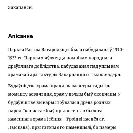
Закапанскі
Апісанне
Царква Раства Багародзіцы была пабудавана ў 1930-
1933 гг. Царква з'яўляецца помнікам народнага
драўлянага дойлідства, пабудаваная пад уплывам
храмавай архітэктуры Закарпацця і стылю мадэрн.
Будаўніцтва храма працягвалася тры гады і да
моманту асвячэння, храм у цэлым быў скончаны. У
будаўніцтве выкарыстоўвалася дрэва розных
парод. Іканастас быў прынесены з былога
каменнага храма (сёння - Троіцкі касцёл аг.
Лыскава), пры гэтым яго паменшылі, бо памеры