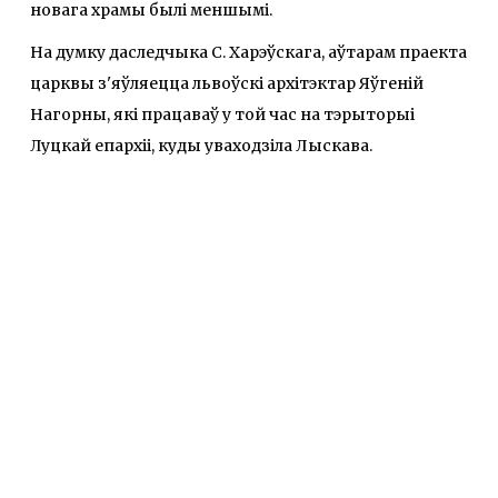
новага храмы былі меншымі.
На думку даследчыка С. Харэўскага, аўтарам праекта
царквы з'яўляецца львоўскі архітэктар Яўгеній
Нагорны, які працаваў у той час на тэрыторыі
Луцкай епархіі, куды уваходзіла Лыскава.