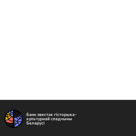
Банк звестак гісторыка-
культурнай спадчыны
Беларусі