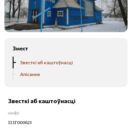
Змест
Звесткі аб каштоўнасці
Апісанне
Звесткі аб каштоўнасці
шыфр
113Г000623