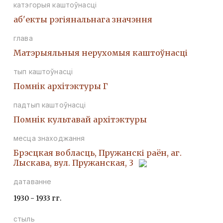
катэгорыя каштоўнасці
аб'екты рэгіянальнага значэння
глава
Матэрыяльныя нерухомыя каштоўнасці
тып каштоўнасці
Помнiк архiтэктуры Г
падтып каштоўнасці
Помнiк культавай архiтэктуры
месца знаходжання
Брэсцкая вобласць, Пружанскі раён, аг.
Лыскава, вул. Пружанская, 3
датаванне
1930 - 1933 гг.
стыль