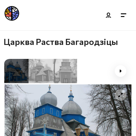
Царква Раства Багародзіцы