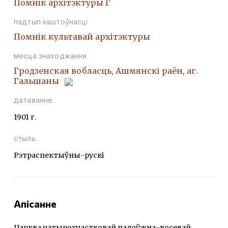
Помнiк архiтэктуры Г
падтып каштоўнасці
Помнiк культавай архiтэктуры
месца знаходжання
Гродзенская вобласць, Ашмянскі раён, аг.
Гальшаны
датаванне
1901 г.
стыль
Рэтраспектыўны-рускі
Апісанне
Царква чатырохчастковай падоўжна-восевай