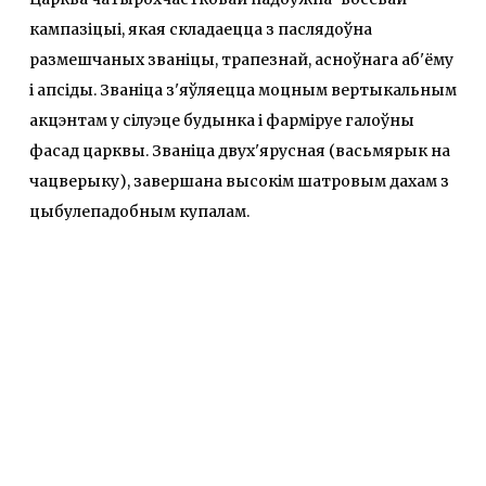
кампазіцыі, якая складаецца з паслядоўна
размешчаных званіцы, трапезнай, асноўнага аб'ёму
і апсіды. Званіца з'яўляецца моцным вертыкальным
акцэнтам у сілуэце будынка і фарміруе галоўны
фасад царквы. Званіца двух'ярусная (васьмярык на
чацверыку), завершана высокім шатровым дахам з
цыбулепадобным купалам.