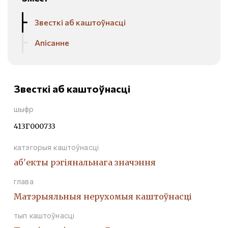
Звесткі аб каштоўнасці
Апісанне
Звесткі аб каштоўнасці
шыфр
413Г000733
катэгорыя каштоўнасці
аб'екты рэгіянальнага значэння
глава
Матэрыяльныя нерухомыя каштоўнасці
тып каштоўнасці