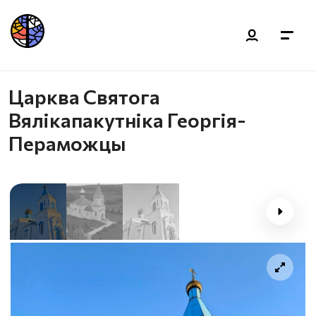
Царква Святога
Вялікапакутніка Георгія-
Пераможцы