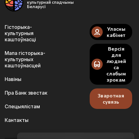
культурнай спадчыны
Беларусі
Гісторыка-
Уласны
культурныя
кабінет
каштоўнасці
Версія
Мапа гісторыка-
для
культурных
людзей
каштоўнасцей
са
слабым
Навіны
зрокам
Пра Банк звестак
Зваротная
сувязь
Спецыялістам
Кантакты