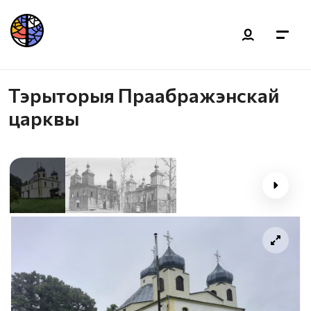
Тэрыторыя Праабражэнскай
царквы