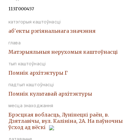
113Г000457
катэгорыя каштоўнасці
аб'екты рэгіянальнага значэння
глава
Матэрыяльныя нерухомыя каштоўнасці
тып каштоўнасці
Помнiк архiтэктуры Г
падтып каштоўнасці
Помнiк культавай архiтэктуры
месца знаходжання
Брэсцкая вобласць, Лунінецкі раён, в.
Дзятлавічы, вул. Калініна, 2А. На паўночны
ўсход ад вёскі
датаванне