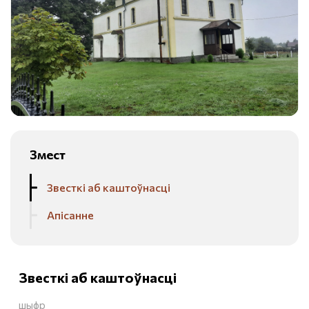
Змест
Звесткі аб каштоўнасці
Апісанне
Звесткі аб каштоўнасці
шыфр