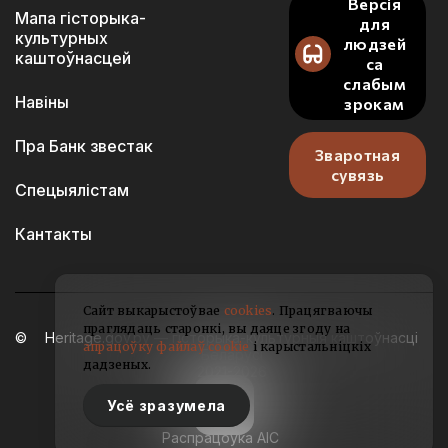
Версія
Мапа гісторыка-
для
культурных
людзей
каштоўнасцей
са
слабым
Навіны
зрокам
Пра Банк звестак
Зваротная
сувязь
Спецыялістам
Кантакты
Сайт выкарыстоўвае
cookies
. Працягваючы
праглядаць старонкі, вы даяце згоду на
Heritage.gov.by — гісторыка-культурныя каштоўнасці
апрацоўку файлаў cookie
і карыстальніцкіх
Беларусі
дадзеных.
2021-2026
Усё зразумела
Распрацоўка АІС