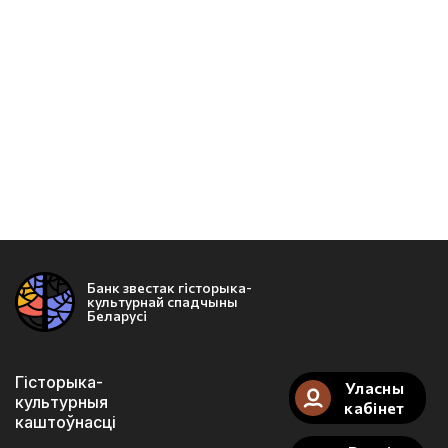
Банк звестак гісторыка-
культурнай спадчыны
Беларусі
Гісторыка-
Уласны
культурныя
кабінет
каштоўнасці