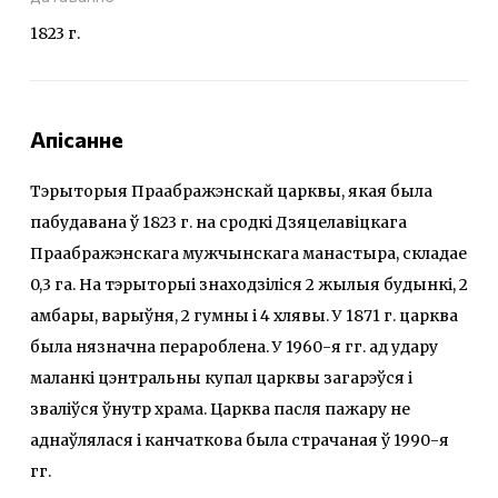
1823 г.
Апісанне
Тэрыторыя Праабражэнскай царквы, якая была
пабудавана ў 1823 г. на сродкі Дзяцелавіцкага
Праабражэнскага мужчынскага манастыра, складае
0,3 га. На тэрыторыі знаходзіліся 2 жылыя будынкі, 2
амбары, варыўня, 2 гумны і 4 хлявы. У 1871 г. царква
была нязначна перароблена. У 1960-я гг. ад удару
маланкі цэнтральны купал царквы загарэўся і
зваліўся ўнутр храма. Царква пасля пажару не
аднаўлялася і канчаткова была страчаная ў 1990-я
гг.