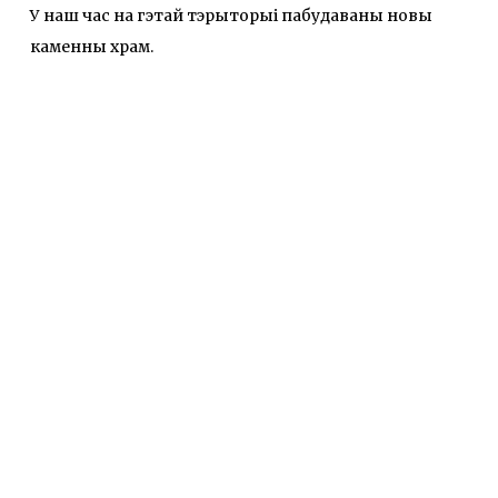
У наш час на гэтай тэрыторыі пабудаваны новы
каменны храм.