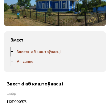
Змест
Звесткі аб каштоўнасці
Апісанне
Звесткі аб каштоўнасці
шыфр
112Г000573