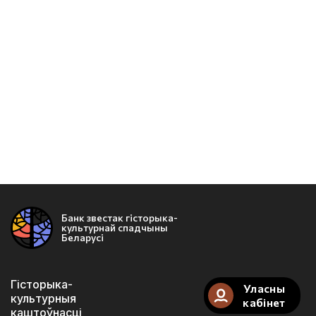
Банк звестак гісторыка-
культурнай спадчыны
Беларусі
Гісторыка-
Уласны
культурныя
кабінет
каштоўнасці