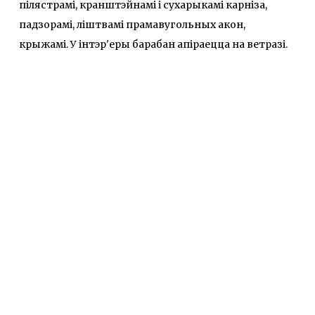
пілястрамі, кранштэйнамі і сухарыкамі карніза,
падзорамі, ліштвамі прамавугольных акон,
крыжамі. У інтэр'еры барабан апіраецца на ветразі.