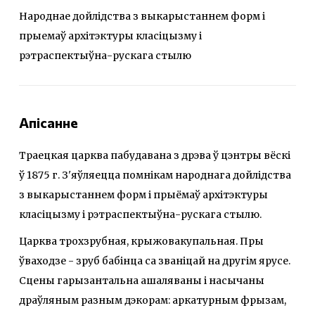
Народнае дойлідства з выкарыстаннем форм і
прыемаў архітэктуры класіцызму і
рэтраспектыўна-рускага стылю
Апісанне
Траецкая царква пабудавана з дрэва ў цэнтры вёскі
ў 1875 г. З'яўляецца помнікам народнага дойлідства
з выкарыстаннем форм і прыёмаў архітэктуры
класіцызму і рэтраспектыўна-рускага стылю.
Царква трохзрубная, крыжовакупальная. Пры
ўваходзе - зруб бабінца са званіцай на другім ярусе.
Сцены гарызантальна ашаляваны і насычаны
драўляным разным дэкорам: аркатурным фрызам,