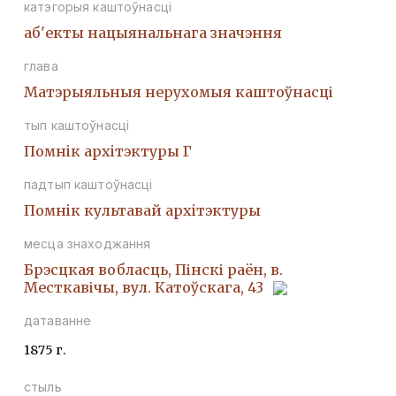
катэгорыя каштоўнасці
аб'екты нацыянальнага значэння
глава
Матэрыяльныя нерухомыя каштоўнасці
тып каштоўнасці
Помнiк архiтэктуры Г
падтып каштоўнасці
Помнiк культавай архiтэктуры
месца знаходжання
Брэсцкая вобласць, Пінскі раён, в.
Месткавічы, вул. Катоўскага, 43
датаванне
1875 г.
стыль