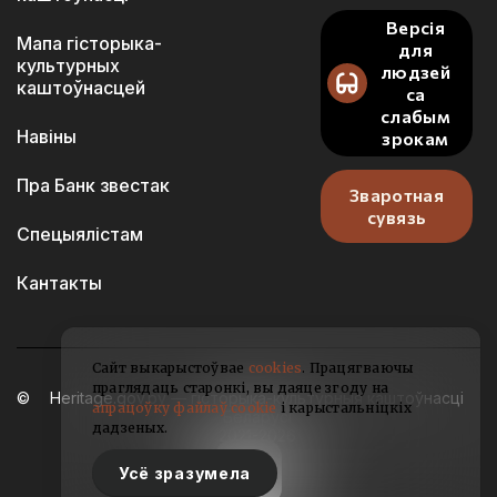
Версія
Мапа гісторыка-
для
культурных
людзей
каштоўнасцей
са
слабым
Навіны
зрокам
Пра Банк звестак
Зваротная
сувязь
Спецыялістам
Кантакты
Сайт выкарыстоўвае
cookies
. Працягваючы
праглядаць старонкі, вы даяце згоду на
Heritage.gov.by — гісторыка-культурныя каштоўнасці
апрацоўку файлаў cookie
і карыстальніцкіх
Беларусі
дадзеных.
2021-2026
Усё зразумела