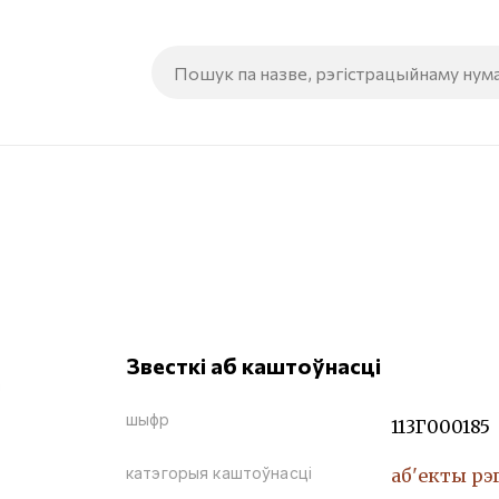
Звесткі аб каштоўнасці
шыфр
113Г000185
катэгорыя каштоўнасці
аб'екты рэ