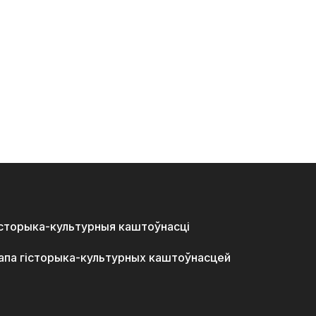
історыка-культурныя каштоўнасці
апа гісторыка-культурных каштоўнасцей