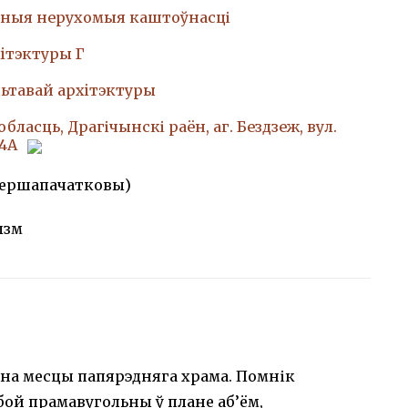
ныя нерухомыя каштоўнасці
iтэктуры Г
ьтавай архiтэктуры
бласць, Драгічынскі раён, аг. Бездзеж, вул.
 4А
(першапачатковы)
ызм
ы на месцы папярэдняга храма. Помнік
бой прамавугольны ў плане аб’ём,