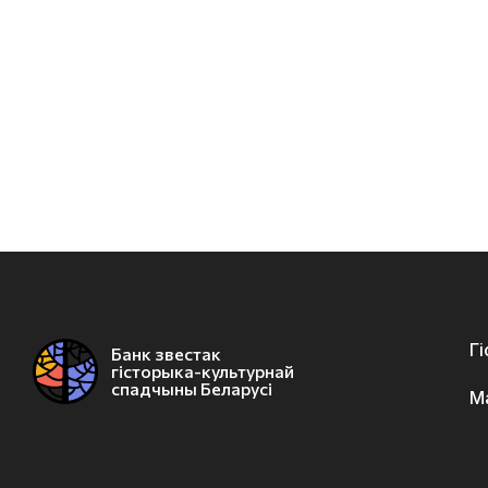
Г
Банк звестак
гісторыка-культурнай
спадчыны Беларусі
М