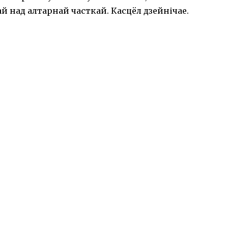
й над алтарнай часткай. Касцёл дзейнічае.