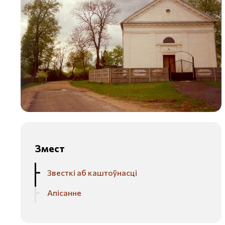
Змест
Звесткі аб каштоўнасці
Апісанне