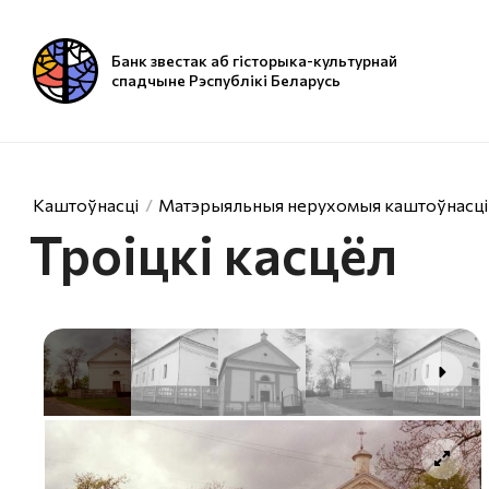
Банк звестак аб гісторыка-культурнай
спадчыне Рэспублікі Беларусь
Каштоўнасці
Матэрыяльныя нерухомыя каштоўнасці
Троіцкі касцёл