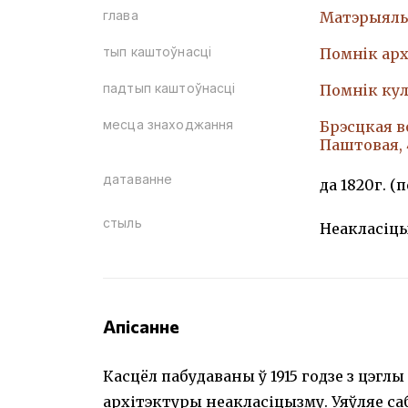
глава
Матэрыяль
тып каштоўнасці
Помнiк арх
падтып каштоўнасці
Помнiк кул
месца знаходжання
Брэсцкая во
Паштовая,
датаванне
да 1820г. 
стыль
Неакласіц
Апісанне
Касцёл пабудаваны ў 1915 годзе з цэгл
архітэктуры неакласіцызму. Уяўляе са