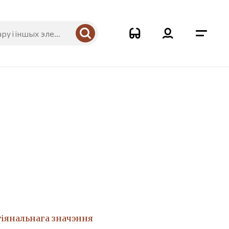
гіянальнага значэння